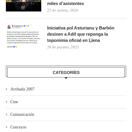
miles d’asistentes
25 de xunetu, 2026
Iniciativa pol Asturianu y Barbón
desixen a Adif que reponga la
toponimia oficial en Ḷḷena
28 de payares, 2023
CATEGORÍES
Arribada 2007
Cine
Comunicación
Conceyos