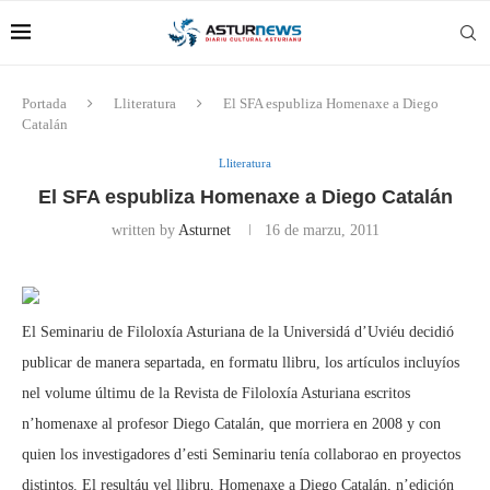
Portada
Lliteratura
El SFA espubliza Homenaxe a Diego
Catalán
Lliteratura
El SFA espubliza Homenaxe a Diego Catalán
written by
Asturnet
16 de marzu, 2011
El Seminariu de Filoloxía Asturiana de la Universidá d’Uviéu decidió
publicar de manera separtada, en formatu llibru, los artículos incluyíos
nel volume últimu de la Revista de Filoloxía Asturiana escritos
n’homenaxe al profesor Diego Catalán, que morriera en 2008 y con
quien los investigadores d’esti Seminariu tenía collaborao en proyectos
distintos. El resultáu yel llibru, Homenaxe a Diego Catalán, n’edición