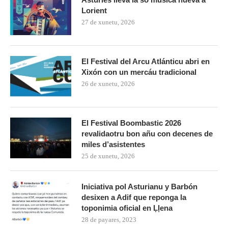
Lorient
27 de xunetu, 2026
El Festival del Arcu Atlánticu abri en
Xixón con un mercáu tradicional
26 de xunetu, 2026
El Festival Boombastic 2026
revalidaotru bon añu con decenes de
miles d’asistentes
25 de xunetu, 2026
Iniciativa pol Asturianu y Barbón
desixen a Adif que reponga la
toponimia oficial en Ḷḷena
28 de payares, 2023