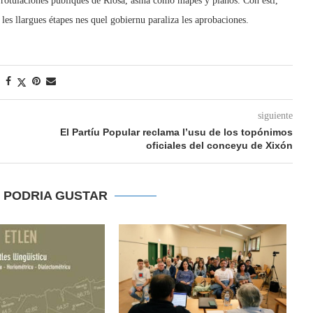
 rotulaciones públiques de Riosa, asina como mapes y planos. Con esti,
es llargues étapes nes quel gobiernu paraliza les aprobaciones.
siguiente
El Partíu Popular reclama l’usu de los topónimos
oficiales del conceyu de Xixón
E PODRIA GUSTAR