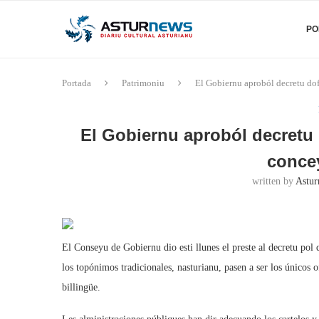
PO
Portada
Patrimoniu
El Gobiernu aproból decretu d
El Gobiernu aproból decretu 
conce
written by
Astur
El Conseyu de Gobiernu dio esti llunes el preste al decretu pol
los topónimos tradicionales, nasturianu, pasen a ser los únicos 
billingüe.