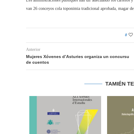
Les alministraciones públiques han dir adecuando los cartelos y
van 26 conceyos cola toponimia tradicional aprobada, magar de l
0
Anterior
Mujeres Xóvenes d’Asturies organiza un concursu
de cuentos
TAMIÉN T