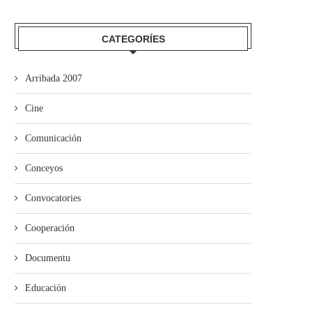
CATEGORÍES
ieres pon en marcha’l programa
de visites al...
Arribada 2007
Cine
Comunicación
Conceyos
Convocatories
Cooperación
Documentu
Educación