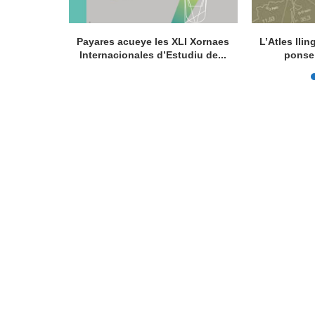
la de la
Payares acueye les XLI Xornaes
L’Atles lli
de...
Internacionales d’Estudiu de...
ponse 