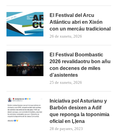
El Festival del Arcu
Atlánticu abri en Xixón
con un mercáu tradicional
26 de xunetu, 2026
El Festival Boombastic
2026 revalidaotru bon añu
con decenes de miles
d’asistentes
25 de xunetu, 2026
Iniciativa pol Asturianu y
La Guerra Civil protagoniza
Barbón desixen a Adif
esposición n’El Coto
que reponga la toponimia
oficial en Ḷḷena
28 de payares, 2023