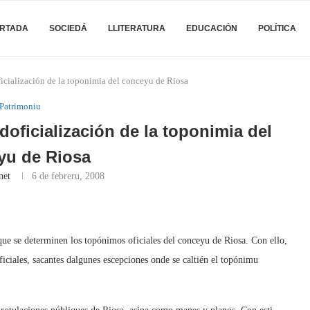
RTADA
SOCIEDÁ
LLITERATURA
EDUCACIÓN
POLÍTICA
oficialización de la toponimia del conceyu de Riosa
Patrimoniu
doficialización de la toponimia del
yu de Riosa
net
6 de febreru, 2008
 que se determinen los topónimos oficiales del conceyu de Riosa. Con ello,
oficiales, sacantes dalgunes escepciones onde se caltién el topónimu