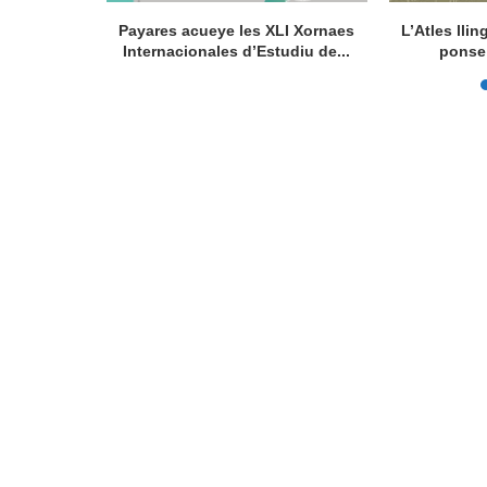
la de la
Payares acueye les XLI Xornaes
L’Atles lli
de...
Internacionales d’Estudiu de...
ponse 