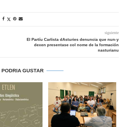
siguiente
El Partíu Carlista dAsturies denuncia que nun-y
dexen presentase col nome de la formación
nasturianu
E PODRIA GUSTAR