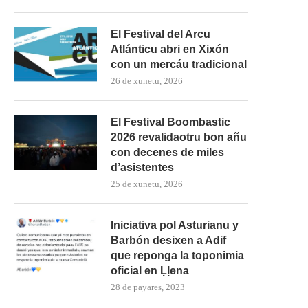
El Festival del Arcu
Atlánticu abri en Xixón
con un mercáu tradicional
26 de xunetu, 2026
El Festival Boombastic
2026 revalidaotru bon añu
con decenes de miles
d’asistentes
25 de xunetu, 2026
Iniciativa pol Asturianu y
Barbón desixen a Adif
que reponga la toponimia
oficial en Ḷḷena
28 de payares, 2023