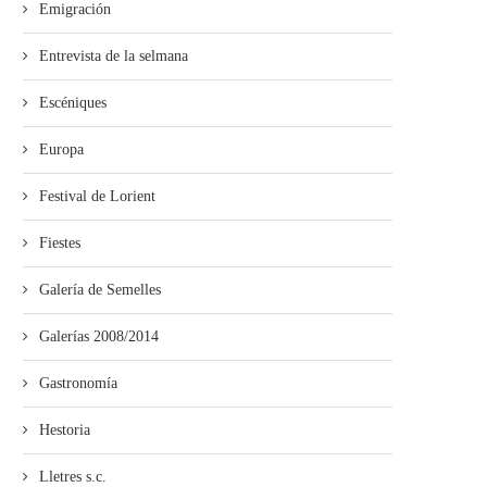
Emigración
ieres pon en marcha’l programa
de visites al...
Entrevista de la selmana
Escéniques
Europa
Festival de Lorient
Fiestes
Galería de Semelles
Galerías 2008/2014
Gastronomía
Hestoria
Lletres s.c.