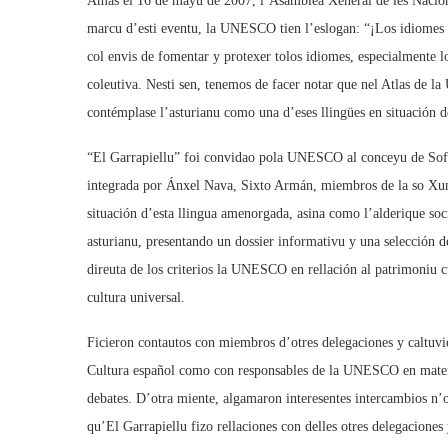
Amás el 16 de mayu de 2007, l’Asamblea Xeneral de les Nacion
marcu d’esti eventu, la UNESCO tien l’eslogan: “¡Los idiomes sí
col envis de fomentar y protexer tolos idiomes, especialmente lo
coleutiva. Nesti sen, tenemos de facer notar que nel Atlas de 
contémplase l’asturianu como una d’eses llingües en situación d
“El Garrapiellu” foi convidao pola UNESCO al conceyu de Sofia
integrada por Ánxel Nava, Sixto Armán, miembros de la so Xunta
situación d’esta llingua amenorgada, asina como l’alderique socia
asturianu, presentando un dossier informativu y una selección 
direuta de los criterios la UNESCO en rellación al patrimoniu c
cultura universal.
Ficieron contautos con miembros d’otres delegaciones y caltuvie
Cultura español como con responsables de la UNESCO en materia 
debates. D’otra miente, algamaron interesentes intercambios n’o
qu’El Garrapiellu fizo rellaciones con delles otres delegaciones