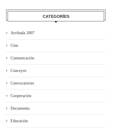
CATEGORÍES
Arribada 2007
Cine
Comunicación
Conceyos
Convocatories
La Guerra Civil protagoniza
esposición n’El Coto
Cooperación
Documentu
Educación