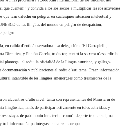
es Xuníes proclamara’l 2008 Añu Internacional de los Idiomes; nel
 que cuenten!” y convida a los sos socios a multiplicar les sos actividaes
s que tean dafechu en peligru, en cualesquier situación inteleutual y
la UNESCO de les llingües del mundu en peligru de desapaición,
e peligru.
, en calidá d’entidá oservadora. La delegación d’El Garrapiellu,
 Direutiva, y Ramón García, traductor, centró la so xera n’espardir la
l plantegáu al rodiu la oficialidá de la llingua asturiana, y gallego-
de documentación y publicaciones al rodiu d’esti tema. Traen información
ultural intanxible de les llingües amenorgaes como tresmisores de la
ron alcuentros d’altu nivel, tantu con representantes del Ministeriu de
llingüística, amás de participar activamente en toles actividaes y
tres estayes de patrimoniu inmaterial, como’l deporte tradicional, na
 y trai información pa integrase nuna rede europea.