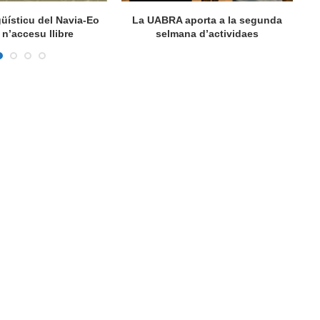
ngüísticu del Navia-Eo
La UABRA aporta a la segunda
M
n’accesu llibre
selmana d’actividaes