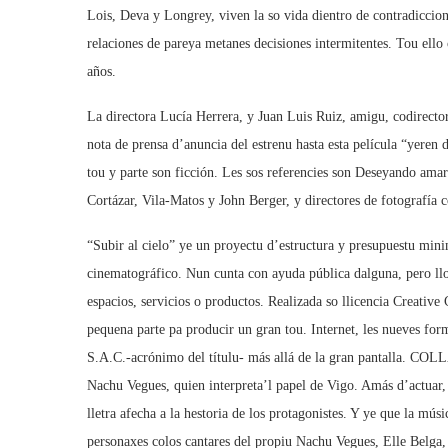
Lois, Deva y Longrey, viven la so vida dientro de contradiccione
relaciones de pareya metanes decisiones intermitentes. Tou ello 
años.
La directora Lucía Herrera, y Juan Luis Ruiz, amigu, codirector 
nota de prensa d’anuncia del estrenu hasta esta película “yeren 
tou y parte son ficción. Les sos referencies son Deseyando amar
Cortázar, Vila-Matos y John Berger, y directores de fotografía
“Subir al cielo” ye un proyectu d’estructura y presupuestu mini
cinematográfico. Nun cunta con ayuda pública dalguna, pero llog
espacios, servicios o productos. Realizada so llicencia Creati
pequena parte pa producir un gran tou. Internet, les nueves form
S.A.C.-acrónimo del títulu- más allá de la gran pantalla. C
Nachu Vegues, quien interpreta’l papel de Vigo. Amás d’actuar, 
lletra afecha a la hestoria de los protagonistes. Y ye que la músi
personaxes colos cantares del propiu Nachu Vegues, Elle Belga, 