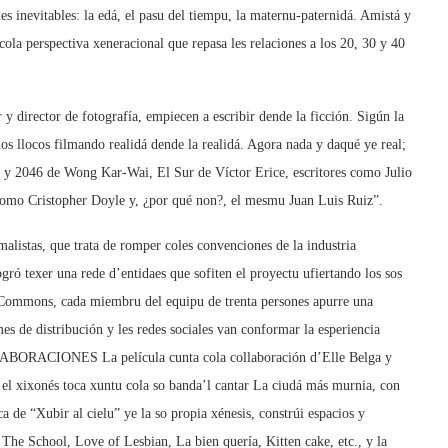
s inevitables: la edá, el pasu del tiempu, la maternu-paternidá. Amistá y
cola perspectiva xeneracional que repasa les relaciones a los 20, 30 y 40
y director de fotografía, empiecen a escribir dende la ficción. Sigún la
dos llocos filmando realidá dende la realidá. Agora nada y daqué ye real;
 y 2046 de Wong Kar-Wai, El Sur de Víctor Erice, escritores como Julio
 como Cristopher Doyle y, ¿por qué non?, el mesmu Juan Luis Ruiz”.
malistas, que trata de romper coles convenciones de la industria
ró texer una rede d’entidaes que sofiten el proyectu ufiertando los sos
ve Commons, cada miembru del equipu de trenta persones apurre una
es de distribución y les redes sociales van conformar la esperiencia
OLLABORACIONES La película cunta cola collaboración d’Elle Belga y
el xixonés toca xuntu cola so banda’l cantar La ciudá más murnia, con
ca de “Xubir al cielu” ye la so propia xénesis, constrúi espacios y
The School, Love of Lesbian, La bien quería, Kitten cake, etc., y la