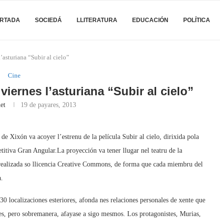
RTADA
SOCIEDÁ
LLITERATURA
EDUCACIÓN
POLÍTICA
l’asturiana “Subir al cielo”
Cine
 viernes l’asturiana “Subir al cielo”
et
19 de payares, 2013
de Xixón va acoyer l’estrenu de la película Subir al cielo, dirixida pola
titiva Gran Angular.La proyección va tener llugar nel teatru de la
 realizada so llicencia Creative Commons, de forma que cada miembru del
a.
30 localizaciones esteriores, afonda nes relaciones personales de xente que
stes, pero sobremanera, afayase a sigo mesmos. Los protagonistes, Murias,