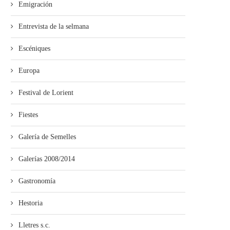
Emigración
Entrevista de la selmana
Escéniques
Empiecen les proyecciones pa
La Pola acueye la proyecció
escolares de la Selmana...
“Ente les...
Europa
Festival de Lorient
Fiestes
Galería de Semelles
Galerías 2008/2014
Gastronomía
Hestoria
Lletres s.c.