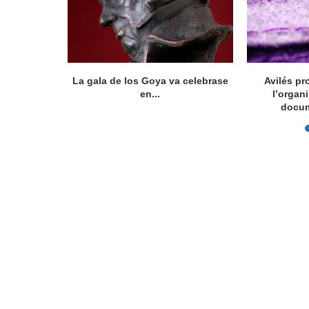
ocumental
La gala de los Goya va celebrase
Avilés pr
íficu...
en...
l’organ
docum