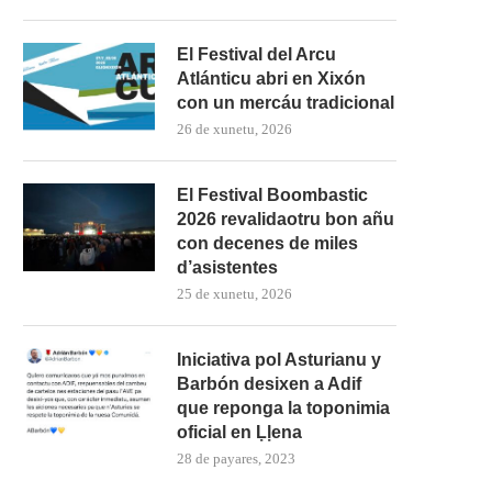
El Festival del Arcu
Atlánticu abri en Xixón
con un mercáu tradicional
26 de xunetu, 2026
El Festival Boombastic
2026 revalidaotru bon añu
con decenes de miles
d’asistentes
25 de xunetu, 2026
Iniciativa pol Asturianu y
Barbón desixen a Adif
que reponga la toponimia
oficial en Ḷḷena
28 de payares, 2023