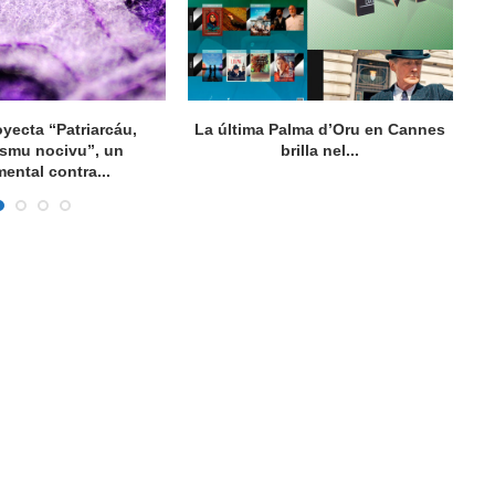
oyecta “Patriarcáu,
La última Palma d’Oru en Cannes
ismu nocivu”, un
brilla nel...
ental contra...