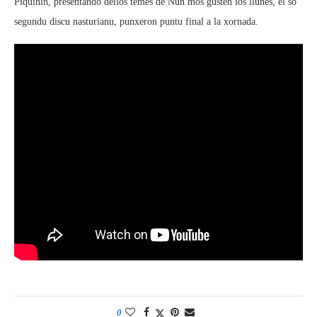
Piquiñín, presentando dellos temes de Nun mos gusten los llunes, el so
segundu discu nasturianu, punxeron puntu final a la xornada.
0