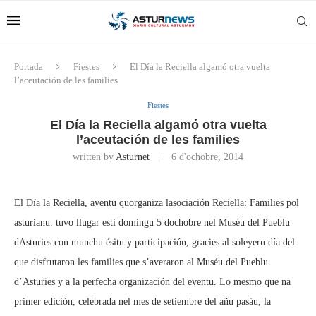
Portada
Fiestes
El Día la Reciella algamó otra vuelta
l’aceutación de les families
Fiestes
El Día la Reciella algamó otra vuelta
l’aceutación de les families
written by
Asturnet
6 d'ochobre, 2014
El Día la Reciella, aventu quorganiza lasociación Reciella: Families pol
asturianu. tuvo llugar esti domingu 5 dochobre nel Muséu del Pueblu
dAsturies con munchu ésitu y participación, gracies al soleyeru día del
que disfrutaron les families que s’averaron al Muséu del Pueblu
d’Asturies y a la perfecha organización del eventu. Lo mesmo que na
primer edición, celebrada nel mes de setiembre del añu pasáu, la