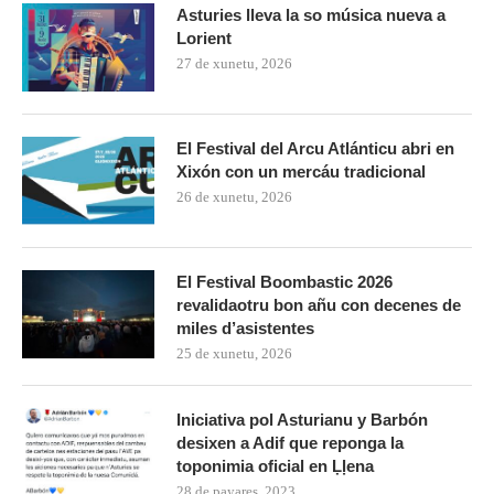
Asturies lleva la so música nueva a
Lorient
27 de xunetu, 2026
El Festival del Arcu Atlánticu abri en
Xixón con un mercáu tradicional
26 de xunetu, 2026
El Festival Boombastic 2026
revalidaotru bon añu con decenes de
miles d’asistentes
25 de xunetu, 2026
Iniciativa pol Asturianu y Barbón
desixen a Adif que reponga la
toponimia oficial en Ḷḷena
28 de payares, 2023