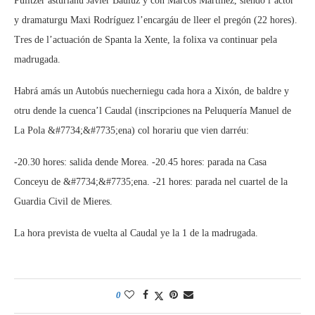
Pulitzer asturianu Javier Bauluz y con Marcos Martínez, siendo l’actor
y dramaturgu Maxi Rodríguez l’encargáu de lleer el pregón (22 hores).
Tres de l’actuación de Spanta la Xente, la folixa va continuar pela
madrugada.
Habrá amás un Autobús nuecherniegu cada hora a Xixón, de baldre y
otru dende la cuenca’l Caudal (inscripciones na Peluquería Manuel de
La Pola &#7734;&#7735;ena) col horariu que vien darréu:
-20.30 hores: salida dende Morea. -20.45 hores: parada na Casa
Conceyu de &#7734;&#7735;ena. -21 hores: parada nel cuartel de la
Guardia Civil de Mieres.
La hora prevista de vuelta al Caudal ye la 1 de la madrugada.
0