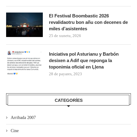
El Festival Boombastic 2026
revalidaotru bon añu con decenes de
miles d’asistentes
25 de xunetu, 2026
Iniciativa pol Asturianu y Barbón
desixen a Adif que reponga la
toponimia oficial en Ḷḷena
28 de payares, 2023
CATEGORÍES
Arribada 2007
Cine