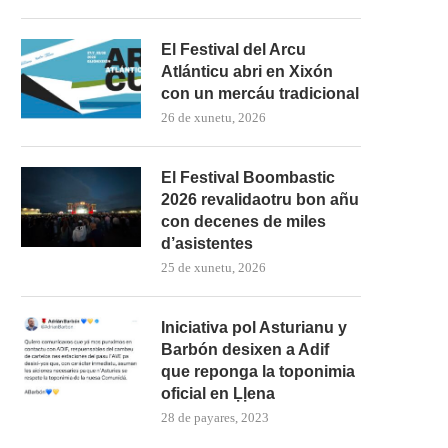
El Festival del Arcu
Atlánticu abri en Xixón
con un mercáu tradicional
26 de xunetu, 2026
El Festival Boombastic
2026 revalidaotru bon añu
con decenes de miles
d’asistentes
25 de xunetu, 2026
Iniciativa pol Asturianu y
Barbón desixen a Adif
que reponga la toponimia
oficial en Ḷḷena
28 de payares, 2023