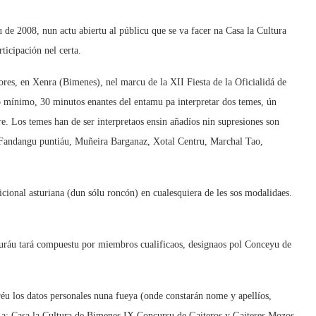
tu de 2008, nun actu abiertu al públicu que se va facer na Casa la Cultura
rticipación nel certa.
ores, en Xenra (Bimenes), nel marcu de la XII Fiesta de la Oficialidá de
o mínimo, 30 minutos enantes del entamu pa interpretar dos temes, ún
bre. Los temes han de ser interpretaos ensin añadíos nin supresiones son
Fandangu puntiáu, Muñeira Barganaz, Xotal Centru, Marchal Tao,
cional asturiana (dun sólu roncón) en cualesquiera de les sos modalidaes.
Xuráu tará compuestu por miembros cualificaos, designaos pol Conceyu de
réu los datos personales nuna fueya (onde constarán nome y apellíos,
I a: Casa la Cultura de Bimenes IX Concursu de Gaiteros y Gaiteres Mozos