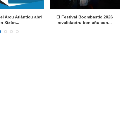
del Arcu Atlánticu abri
El Festival Boombastic 2026
Se
en Xixón...
revalidaotru bon añu con...