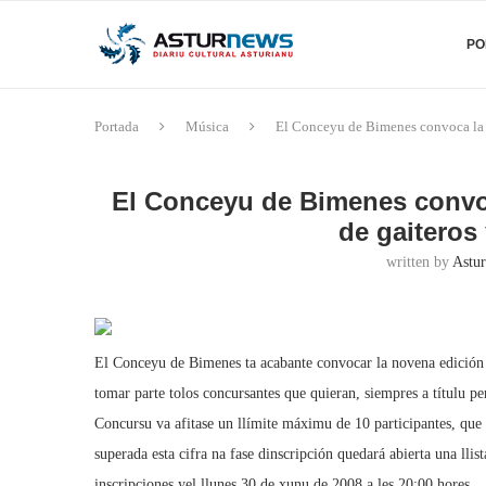
PO
Portada
Música
El Conceyu de Bimenes convoca la 
El Conceyu de Bimenes convo
de gaiteros
written by
Astur
El Conceyu de Bimenes ta acabante convocar la novena edición 
tomar parte tolos concursantes que quieran, siempres a títulu p
Concursu va afitase un llímite máximu de 10 participantes, que v
superada esta cifra na fase dinscripción quedará abierta una llis
inscripciones yel llunes 30 de xunu de 2008 a les 20:00 hores.