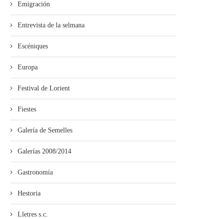
Emigración
Entrevista de la selmana
mando Son amuesa’l nuevu folk
El Trasiegu Fest va tener 
asturiano
mercáu con...
Escéniques
Europa
Festival de Lorient
Fiestes
Galería de Semelles
Galerías 2008/2014
Gastronomía
Hestoria
Lletres s.c.