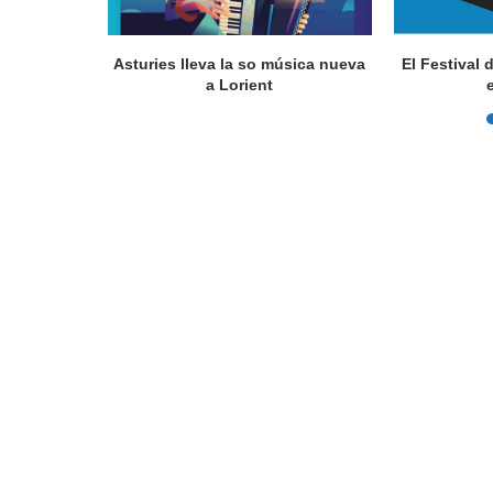
a en Lorient
Asturies lleva la so música nueva
El Festival 
nada...
a Lorient