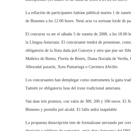
La rellación de participantes fadráse públical martes 1 de xune
de Bimenes a les 12:00 hores. Nesti actu va sortease lorde de pa
El concursu va ser el sábadu 5 de xunetu de 2008, a les 18:00 h
la Llingua Asturiana. El concursante tendrá de presentase, com
obligatoriu de la llista dada pol Conceyu y otru que pue ser lli
Muñeira de Remis, Floréu de Remis, Diana floriada de Veriña, 
Alboradal paxarín, Xota Pumariega o Carretera dAvilés.
Los concursantes han demplegar como instrumentu la gaita tradi
Tamién ye obligatoriu lusu del traxe tradicional asturianu.
Van dase trés premios, con valos de 300, 200 y 100 euros. El 
Bimenes y presidíu pol alcald. El fallu sedrá inapelable.
La propuesta dinscripción tien de formalizase unviando per cor
direición y teléfonu de contautu), amás duna fotocopia del DN