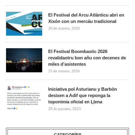
El Festival del Arcu Atlánticu abri en
Xixón con un mercáu tradicional
26 de xunetu, 2026
El Festival Boombastic 2026
revalidaotru bon añu con decenes de
miles d’asistentes
25 de xunetu, 2026
Iniciativa pol Asturianu y Barbón
desixen a Adif que reponga la
toponimia oficial en Ḷḷena
28 de payares, 2023
CATEGORÍES