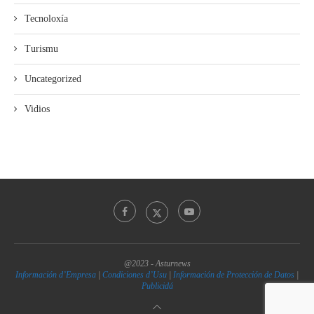
Tecnoloxía
Turismu
Uncategorized
Vidios
@2023 - Asturnews
Información d’Empresa
|
Condiciones d’Usu
|
Información de Protección de Datos
|
Publicidá