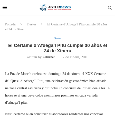
Portada
Fiestes
El Certame d’Afuega’l Pitu cumple 30 años
el 24 de Xineru
Fiestes
El Certame d’Afuega’l Pitu cumple 30 años el
24 de Xineru
written by
Asturnet
7 de xineru, 2010
La Foz de Morcín ceebra esti domingu 24 de xineru el XXX Certame
del Quesu d’Afuega’l Pitu, una celebración gastronómica bian afitada
na zona central asturiana y qu’inclúi un concursu del qu’esi dóa a les 14
hores se ai una puya colos exemplares premiaos en cada variedá
d’afuega’l pitu.
Nesti certame puen concursar ellaboradores residentes nos conceyos