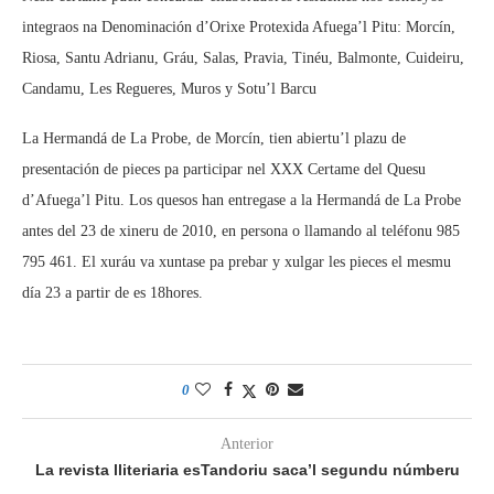
integraos na Denominación d’Orixe Protexida Afuega’l Pitu: Morcín,
Riosa, Santu Adrianu, Gráu, Salas, Pravia, Tinéu, Balmonte, Cuideiru,
Candamu, Les Regueres, Muros y Sotu’l Barcu
La Hermandá de La Probe, de Morcín, tien abiertu’l plazu de
presentación de pieces pa participar nel XXX Certame del Quesu
d’Afuega’l Pitu. Los quesos han entregase a la Hermandá de La Probe
antes del 23 de xineru de 2010, en persona o llamando al teléfonu 985
795 461. El xuráu va xuntase pa prebar y xulgar les pieces el mesmu
día 23 a partir de es 18hores.
0
Anterior
La revista lliteriaria esTandoriu saca’l segundu númberu