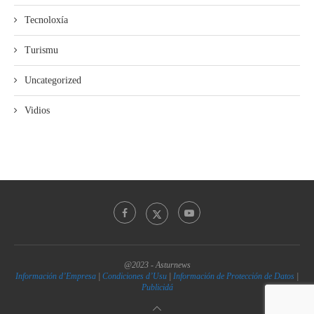
Tecnoloxía
Turismu
Uncategorized
Vidios
@2023 - Asturnews
Información d’Empresa
|
Condiciones d’Usu
|
Información de Protección de Datos
|
Publicidá