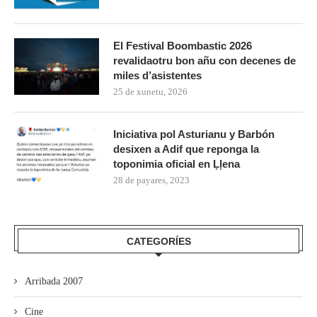
El Festival Boombastic 2026
revalidaotru bon añu con decenes de
miles d’asistentes
25 de xunetu, 2026
Iniciativa pol Asturianu y Barbón
desixen a Adif que reponga la
toponimia oficial en Ḷḷena
28 de payares, 2023
CATEGORÍES
Arribada 2007
Cine