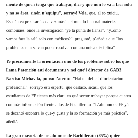
mente de quien tenga que trabayar, dici-y que nun lo va a faer solu
y na so área, sinón n’equipu”, sorrayó Vela,
que, al so xuiciu,
España va precisar “cada vez más” nel mundu llaboral materies
combinaes, onde la investigación “ye la punta de llanza”. “¿Cómo
vamos faer la salú solo con médicos?”, preguntó, p’añedir que “los
problemes nun se van poder resolver con una única disciplina”.
Ye precisamente la orientación uno de los problemes sobro los que
llama l’atención esti documentu y nel que’l director de GAD3,
Narcisu Michavila, punxo l’acentu
. “Hai un déficit d’orientación
profesional”, sorrayó esti espertu, que destacó, sicasí, que los
estudiantes de FP tienen más claru en qué sector trabayar porque cunten
con más información frente a los de Bachilleratu. “L’alumnu de FP yá
se decantó escontra lo que-y gusta y la so formación ye más práctica”,
añedió.
La gran mayoría de los alumnos de Bachilleratu (85%) quier