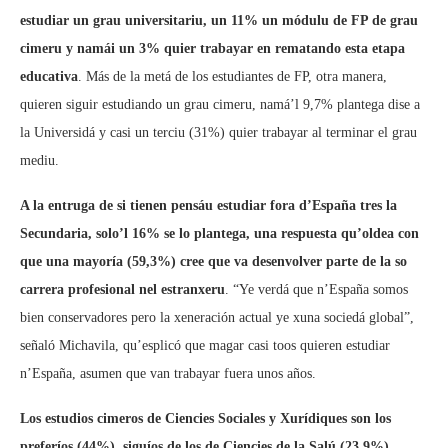
estudiar un grau universitariu, un 11% un módulu de FP de grau
cimeru y namái un 3% quier trabayar en rematando esta etapa
educativa
. Más de la metá de los estudiantes de FP, otra manera,
quieren siguir estudiando un grau cimeru, namá’l 9,7% plantega dise a
la Universidá y casi un terciu (31%) quier trabayar al terminar el grau
mediu.
A la entruga de si tienen pensáu estudiar fora d’España tres la
Secundaria, solo’l 16% se lo plantega, una respuesta qu’oldea con
que una mayoría (59,3%) cree que va desenvolver parte de la so
carrera profesional nel estranxeru
. “Ye verdá que n’España somos
bien conservadores pero la xeneración actual ye xuna sociedá global”,
señaló Michavila, qu’esplicó que magar casi toos quieren estudiar
n’España, asumen que van trabayar fuera unos años.
Los estudios cimeros de Ciencies Sociales y Xurídiques son los
preferíos (44%), siguíos de los de Ciencies de la Salú (23,9%),