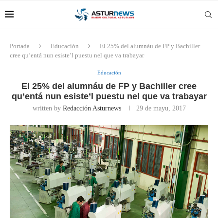
Portada
Educación
El 25% del alumnáu de FP y Bachiller
cree qu’entá nun esiste’l puestu nel que va trabayar
Educación
El 25% del alumnáu de FP y Bachiller cree
qu’entá nun esiste’l puestu nel que va trabayar
written by
Redacción Asturnews
29 de mayu, 2017