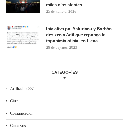
miles d’asistentes
25 de xunetu, 2026
Iniciativa pol Asturianu y Barbón
desixen a Adif que reponga la
toponimia oficial en Ḷḷena
28 de payares, 2023
CATEGORÍES
Arribada 2007
Cine
Comunicación
Conceyos