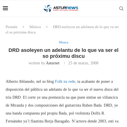
Portada
Música
DRD asoleyen un adelantu de lo que va ser
el so próximu discu
Música
DRD asoleyen un adelantu de lo que va ser el
so próximu discu
written by
Asturnet
25 de marzu, 2008
Alberto Ablanedo, nel so blog
Folk na rede
, ta acabante de poner a
disposición del públicu un adelantu de lo que va ser el nuevu discu del
tríu DRD. El corte ye una premezcla na que puen sintise un villancicu
de Miranda y dos composiciones del guitarrista Ruben Bada. DRD, ye
una banda compuesta pol propiu Bada, pol violinista Dolfu R.
Fernández ya’l flautista Borja Baragaño. N’actuvu dende 2003, esti va