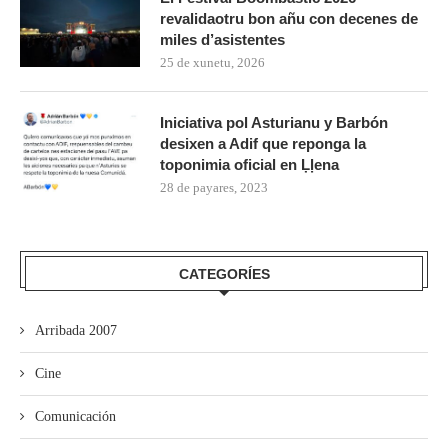
revalidaotru bon añu con decenes de
miles d’asistentes
25 de xunetu, 2026
Iniciativa pol Asturianu y Barbón
desixen a Adif que reponga la
toponimia oficial en Ḷḷena
28 de payares, 2023
CATEGORÍES
Arribada 2007
Cine
Comunicación