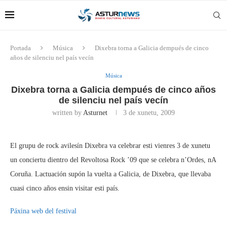
Portada
Música
Dixebra torna a Galicia dempués de cinco
años de silenciu nel país vecín
Música
Dixebra torna a Galicia dempués de cinco años
de silenciu nel país vecín
written by
Asturnet
3 de xunetu, 2009
El grupu de rock avilesín Dixebra va celebrar esti vienres 3 de xunetu
un conciertu dientro del Revoltosa Rock ’09 que se celebra n’Ordes, nA
Coruña. Lactuación supón la vuelta a Galicia, de Dixebra, que llevaba
cuasi cinco años ensin visitar esti país.
Páxina web del festival