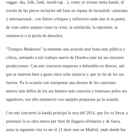
reggae, ska, folk, funk, metal-rap…), como ye avezao nesta banda; al
traviés de les pieces incluyíes nél faen un repasu de lactualidá -asturiana
y internacional-, con lletres crítiques y reflexives onde dan el so puntu
de vista sobre asuntos como la crisis, la solidaridá, la represión, la
resistencia o la perda de derechos.
“Tiempos Modernos” ta teniendo una acoyida mui bona ente públicu y
crítica, asitiando a esti trabayu nuevu de Dixebra ente les sos meyores
producciones. Con esti conciertu empiecen a defendelu en directo, nel
que se mueven bien a gustu estos ocho músicos y que ye ún de los sos
fuertes. Pa la ocasión van interpretar una decena de les canciones
nueves más dellos de los sos himnos más conocíos y festexaos polos sos
siguidores, too ello entemecío con samples preparaos pa la ocasión.
Con esti conciertu la banda principa la xira del 2014, que los va llevar a
presentar la so obra nueva per bien de llugares dAsturies y de fuera,
asina la siguiente cita va ser el 21 desti mes en Madrid, onde dende hai