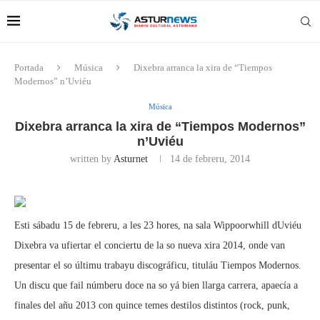
Portada
Música
Dixebra arranca la xira de “Tiempos
Modernos” n’Uviéu
Música
Dixebra arranca la xira de “Tiempos Modernos”
n’Uviéu
written by
Asturnet
14 de febreru, 2014
Esti sábadu 15 de febreru, a les 23 hores, na sala Wippoorwhill dUviéu
Dixebra va ufiertar el conciertu de la so nueva xira 2014, onde van
presentar el so últimu trabayu discográficu, tituláu Tiempos Modernos.
Un discu que fail númberu doce na so yá bien llarga carrera, apaecía a
finales del añu 2013 con quince temes destilos distintos (rock, punk,