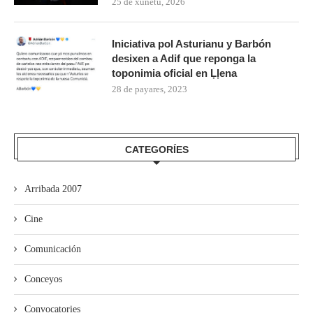
25 de xunetu, 2026
Iniciativa pol Asturianu y Barbón
desixen a Adif que reponga la
toponimia oficial en Ḷḷena
28 de payares, 2023
CATEGORÍES
Arribada 2007
Cine
Comunicación
Conceyos
Convocatories