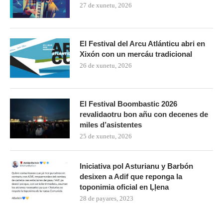
27 de xunetu, 2026
El Festival del Arcu Atlánticu abri en
Xixón con un mercáu tradicional
26 de xunetu, 2026
El Festival Boombastic 2026
revalidaotru bon añu con decenes de
miles d’asistentes
25 de xunetu, 2026
Iniciativa pol Asturianu y Barbón
desixen a Adif que reponga la
toponimia oficial en Ḷḷena
28 de payares, 2023