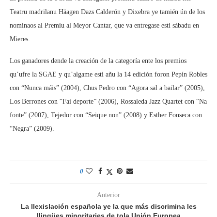
Teatru madrilanu Häagen Dazs Calderón y Dixebra ye tamién ún de los
nominaos al Premiu al Meyor Cantar, que va entregase esti sábadu en
Mieres.
Los ganadores dende la creación de la categoría ente los premios
qu’ufre la SGAE y qu’algame esti añu la 14 edición foron Pepín Robles
con “Nunca máis” (2004), Chus Pedro con “Agora sal a bailar” (2005),
Los Berrones con “Fai deporte” (2006), Rossaleda Jazz Quartet con “Na
fonte” (2007), Tejedor con “Seique non” (2008) y Esther Fonseca con
“Negra” (2009).
0
Anterior
La llexislación española ye la que más discrimina les
llingües minoritaries de tola Unión Europea