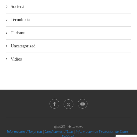
Sociedá
Tecnoloxía
Turismu
Uncategorized
Vidios
@2023 - Asturnews
Información d’Empresa
|
Condiciones d’Usu
|
Información de Protección de Datos
|
Publicidá