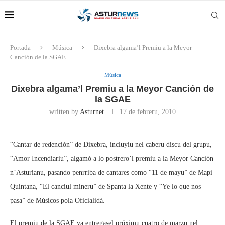
Portada
Música
Dixebra algama’l Premiu a la Meyor
Canción de la SGAE
Música
Dixebra algama’l Premiu a la Meyor Canción de
la SGAE
written by
Asturnet
17 de febreru, 2010
“Cantar de redención” de Dixebra, incluyíu nel caberu discu del grupu,
“Amor Incendiariu”, algamó a lo postrero’l premiu a la Meyor Canción
n’Asturianu, pasando penrriba de cantares como “11 de mayu” de Mapi
Quintana, “El canciul mineru” de Spanta la Xente y “Ye lo que nos
pasa” de Músicos pola Oficialidá.
El premiu de la SGAE va entregasel próximu cuatro de marzu nel