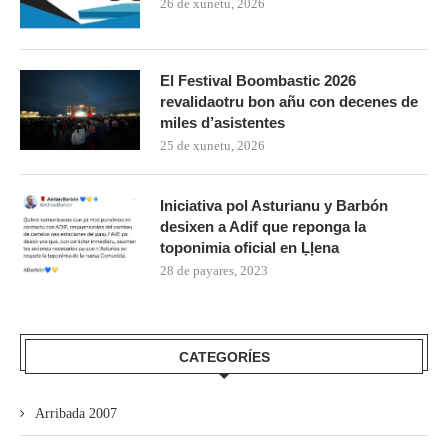
26 de xunetu, 2026
El Festival Boombastic 2026
revalidaotru bon añu con decenes de
miles d’asistentes
25 de xunetu, 2026
Iniciativa pol Asturianu y Barbón
desixen a Adif que reponga la
toponimia oficial en Ḷḷena
28 de payares, 2023
CATEGORÍES
Arribada 2007