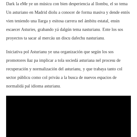
Dark la eMe ye un músicu con bien desperiencia al llombu, el so tema
Un asturiano en Madrid diolu a conocer de forma masiva y dende entós
vien teniendo una llarga y esitosa carrera nel ámbitu estatal, ensin
escaecer Asturies, grabando yá dalgún tema nasturianu. Ente los sos
proyectos ta sacar al mercáu un discu dafechu nasturianu.
Iniciativa pol Asturianu ye una organización que según los sos
promotores ñaz pa implicar a tola sociedá asturiana nel procesu de
recuperación y normalización del asturianu, y que trabaya tanto col
sector públicu como col priváu a la busca de nuevos espacios de
normalidá pal idioma asturianu.