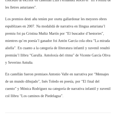
concedió al escritor en castellán Luís Fernández Roces el “III Premiu de
les lletres asturianes”.
Los premios desti añu teníen por oxetu gallardonar les meyores obres
espublizaes en 2007. Na modalidá de narrativa en llingua asturiana’l
premiu foi pa Cristina Muñiz Martín por “El buscador d’hestories”,
mientres qu’en poesía’l ganador foi Antón García cola obra “La mirada
aliella”. En cuanto a la categoría de lliteratura infantil y xuvenil resultó
premiáu’l llibru “Garulla. Antoloxía del ritmu” de Vicente García Oliva
y Severino Antuña.
En castellán fueron premiaos Antonio Valle en narrativa por “Mensajes
de un mundo dibujado”, Inés Toledo en poesía, por “El final del
cuento” y Mónica Rodríguez na categoría de narrativa infantil y xuvenil
col llibru “Los caminos de Piedelagua”.