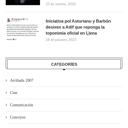
25 de xunetu, 2026
Iniciativa pol Asturianu y Barbón
desixen a Adif que reponga la
toponimia oficial en Ḷḷena
28 de payares, 2023
CATEGORÍES
Arribada 2007
Cine
Comunicación
Conceyos