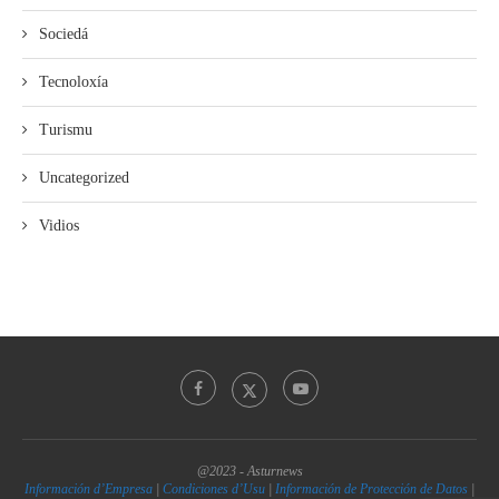
Sociedá
Tecnoloxía
Turismu
Uncategorized
Vidios
@2023 - Asturnews
Información d’Empresa
|
Condiciones d’Usu
|
Información de Protección de Datos
|