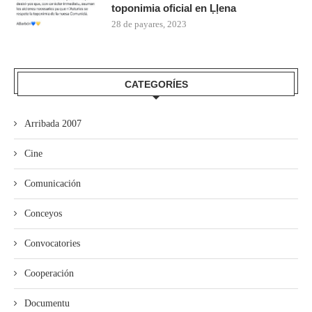
toponimia oficial en Ḷḷena
28 de payares, 2023
CATEGORÍES
Arribada 2007
Cine
Comunicación
Conceyos
Convocatories
Cooperación
Documentu