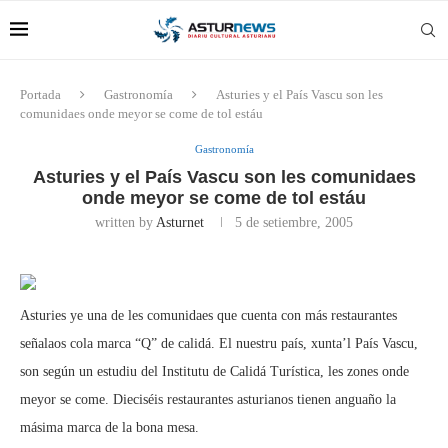
Portada
Gastronomía
Asturies y el País Vascu son les
comunidaes onde meyor se come de tol estáu
Gastronomía
Asturies y el País Vascu son les comunidaes
onde meyor se come de tol estáu
written by
Asturnet
5 de setiembre, 2005
Asturies ye una de les comunidaes que cuenta con más restaurantes
señalaos cola marca “Q” de calidá. El nuestru país, xunta’l País Vascu,
son según un estudiu del Institutu de Calidá Turística, les zones onde
meyor se come. Dieciséis restaurantes asturianos tienen anguaño la
másima marca de la bona mesa.