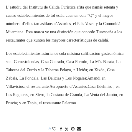
L’estudiu del Institutu de Calidá Turística afita que namás setenta y
cuatro establecimientos de tol estáu cuenten cola “Q” y el mayor
númberu d’ellos tan asitiaos n’Asturies, el País Vascu y la Comunidá
Muerciana. Esta marca ye una distinción que concede Turespaña a los
restaurantes que xunten les meyores característiques de calidá.
Los establecimientos asturianos cola másima calificación gastronómica
son: Carnestolendas, Casa Conrado, Casa Fermín, La Más Barata, La
Taberna del Zurdo y la Taberna Pelayo, n’Uviéu; en Xixón, Casa
Zabala, La Pondala, Las Delicias y Los Nogales;Amandi en
Villaviciosa;el restaurante Aeropuertu d’Asturies;Casa Edelmiro , en
Les Regueres; en Siero, la Costana de Granda; La Venta del Jamón, en
Pruvia; y en Tapia, el restaurante Palermo.
0