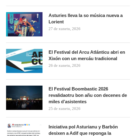
Asturies lleva la so música nueva a
Lorient
27 de xunetu, 2026
El Festival del Arcu Atlánticu abri en
Xixón con un mercáu tradicional
26 de xunetu, 2026
El Festival Boombastic 2026
revalidaotru bon añu con decenes de
miles d’asistentes
25 de xunetu, 2026
Iniciativa pol Asturianu y Barbón
desixen a Adif que reponga la