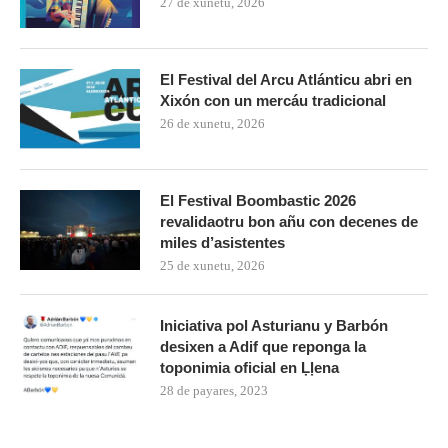
27 de xunetu, 2026
El Festival del Arcu Atlánticu abri en
Xixón con un mercáu tradicional
26 de xunetu, 2026
El Festival Boombastic 2026
revalidaotru bon añu con decenes de
miles d’asistentes
25 de xunetu, 2026
Iniciativa pol Asturianu y Barbón
desixen a Adif que reponga la
toponimia oficial en Ḷḷena
28 de payares, 2023