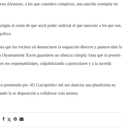
nu dAsturies, a los que considera cómplices, una sanción exemplar en
ulgáu al oxetu de que seyal poder xudicial el que sancione a los que son,
ráficu.
ia que los vecinos yá denunciaren la esapaición dhorros y paneres énte la
u lAyuntamient Xixón guardaren un silenciu cómpliz fasta que la presión
les sos responsabilidaes, culpabilizando a particulares y a la sociedá
iva presentada por «El Garrapiellu» nel sen daniciar una plataforma en
ando la so disposición a collaborar cola mesma.