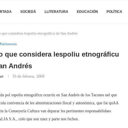
RTADA
SOCIEDÁ
LLITERATURA
EDUCACIÓN
POLÍTICA
 que considera lespoliu etnográficu de San Andrés
Patrimoniu
o que considera lespoliu etnográficu
an Andrés
et
10 de febreru, 2009
a pol espoliu etnográficu ocurríu en San Andrés de los Tacones nel que
ola conivencia de les alministraciones llocal y autonómica, que fai quAA
in la Conseyería Cultura van depurar les pertinentes responsabilidaes
LIA S.A., colo que son xuez y parte nos fechos.