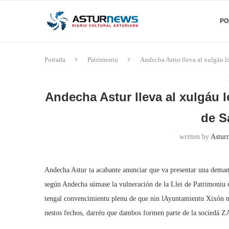
PO
Portada
Patrimoniu
Andecha Astur lleva al xulgáu lo
Andecha Astur lleva al xulgáu l
de S
written by
Asturn
Andecha Astur ta acabante anunciar que va presentar una demand
según Andecha súmase la vulneración de la Llei de Patrimoniu c
tengal convencimientu plenu de que nin lAyuntamientu Xixón n
nestos fechos, darréu que dambos formen parte de la sociedá ZA