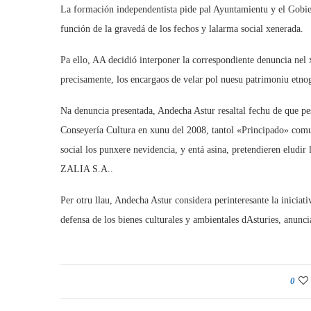
La formación independentista pide pal Ayuntamientu y el Gobier
función de la gravedá de los fechos y lalarma social xenerada.
Pa ello, AA decidió interponer la correspondiente denuncia nel x
precisamente, los encargaos de velar pol nuesu patrimoniu etnog
Na denuncia presentada, Andecha Astur resaltal fechu de que pes
Conseyería Cultura en xunu del 2008, tantol «Principado» com
social los punxere nevidencia, y entá asina, pretendieren eludir 
ZALIA S.A..
Per otru llau, Andecha Astur considera perinteresante la iniciat
defensa de los bienes culturales y ambientales dAsturies, anunci
0