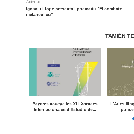
Anterior
Ignaciu Llope presenta’l poemariu “El combate
melancólicu”
TAMIÉN T
la de la
Payares acueye les XLI Xornaes
L’Atles lli
de...
Internacionales d’Estudiu de...
ponse 