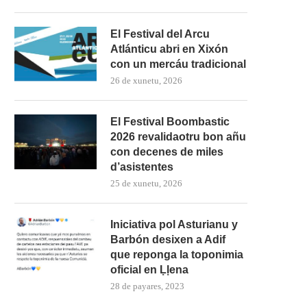
El Festival del Arcu
Atlánticu abri en Xixón
con un mercáu tradicional
26 de xunetu, 2026
El Festival Boombastic
2026 revalidaotru bon añu
con decenes de miles
d’asistentes
25 de xunetu, 2026
Iniciativa pol Asturianu y
Barbón desixen a Adif
que reponga la toponimia
oficial en Ḷḷena
28 de payares, 2023