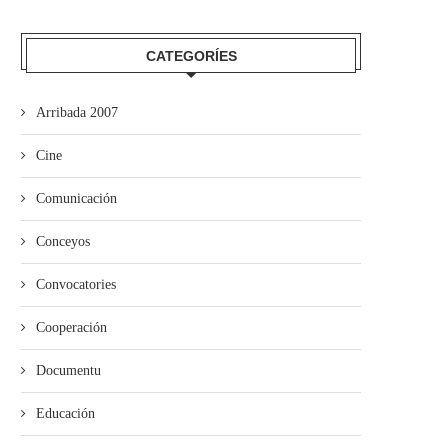
CATEGORÍES
Arribada 2007
Cine
La Guerra Civil protagoniza
esposición n’El Coto
Comunicación
Conceyos
Convocatories
Cooperación
ieres pon en marcha’l programa
de visites al...
Documentu
Educación