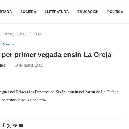
RTADA
SOCIEDÁ
LLITERATURA
EDUCACIÓN
POLÍTICA
mer vegada ensin La Oreja
Música
per primer vegada ensin La Oreja
net
19 de mayu, 2009
güei nel Palaciu los Deportes de Xixón, asitiáu nel barriu de La Guía, a
 so primer discu en solitario.