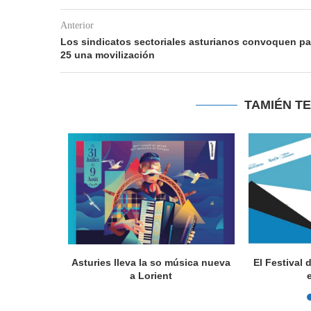
Anterior
Los sindicatos sectoriales asturianos convoquen pa
25 una movilización
TAMIÉN T
a en Lorient
Asturies lleva la so música nueva
El Festival 
nada...
a Lorient