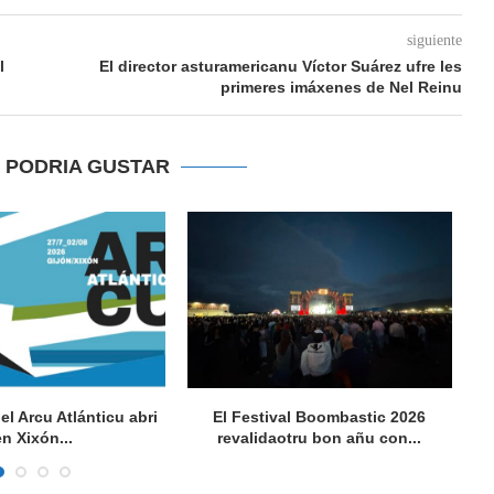
siguiente
l
El director asturamericanu Víctor Suárez ufre les
primeres imáxenes de Nel Reinu
E PODRIA GUSTAR
del Arcu Atlánticu abri
El Festival Boombastic 2026
Se
en Xixón...
revalidaotru bon añu con...