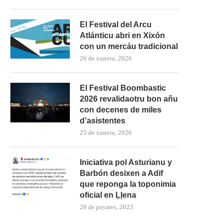
El Festival del Arcu
Atlánticu abri en Xixón
con un mercáu tradicional
26 de xunetu, 2026
El Festival Boombastic
2026 revalidaotru bon añu
con decenes de miles
d’asistentes
25 de xunetu, 2026
Iniciativa pol Asturianu y
Barbón desixen a Adif
que reponga la toponimia
mando Son amuesa’l nuevu folk
El Trasiegu Fest va tener 
oficial en Ḷḷena
asturiano
mercáu con...
28 de payares, 2023