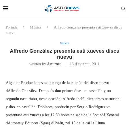
Portada
Música
Alfredo González presenta esti xueves discu
nuevu
Música
Alfredo González presenta esti xueves discu
nuevu
written by
Asturnet
13 d'avientu, 2011
Algamar Producciones ta al cargu de la edición del discu nuevu
dAlfredo González. Dempués dun primer discu en castellán y un
segundu nasturianu, nesta ocasión, Alfredo inclúi diez temes nasturianu
y diez en castellán. Dobleces, producíu por Sergio Rodríguez va
presentase esti xueves a les 12:30 hores na sede de la Sociedá Xeneral
dAutores y Editores (Sgae) dUviéu, nel 15 de la cai la Lluna.