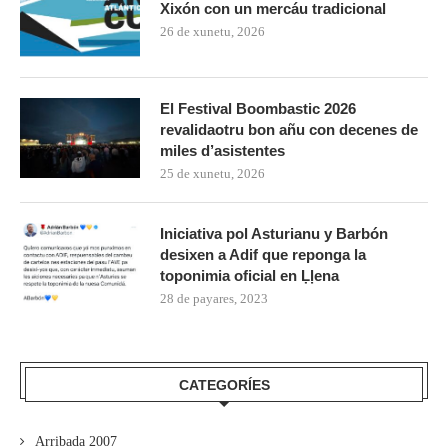
Xixón con un mercáu tradicional
26 de xunetu, 2026
El Festival Boombastic 2026
revalidaotru bon añu con decenes de
miles d’asistentes
25 de xunetu, 2026
Iniciativa pol Asturianu y Barbón
desixen a Adif que reponga la
toponimia oficial en Ḷḷena
28 de payares, 2023
CATEGORÍES
Arribada 2007