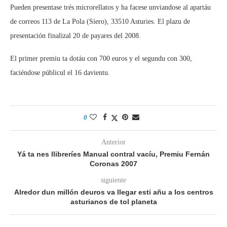
Pueden presentase trés microrellatos y ha facese unviandose al apartáu
de correos 113 de La Pola (Siero), 33510 Asturies. El plazu de
presentación finalizal 20 de payares del 2008.
El primer premiu ta dotáu con 700 euros y el segundu con 300,
faciéndose públicul el 16 davientu.
0
Anterior
Yá ta nes llibreríes Manual contral vacíu, Premiu Fernán
Coronas 2007
siguiente
Alredor dun millón deuros va llegar esti añu a los centros
asturianos de tol planeta