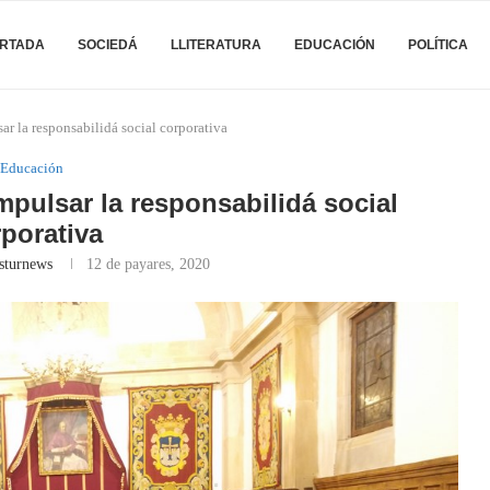
RTADA
SOCIEDÁ
LLITERATURA
EDUCACIÓN
POLÍTICA
r la responsabilidá social corporativa
Educación
mpulsar la responsabilidá social
porativa
sturnews
12 de payares, 2020