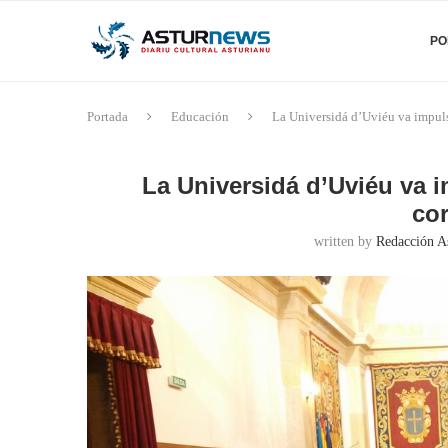
PO
Portada
Educación
La Universidá d’Uviéu va impulsa
La Universidá d’Uviéu va i
cor
written by
Redacción A