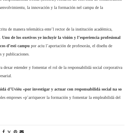
desenvolvimientu, la innovación y la formación nel campu de la
critu de manera telemática ente’l rector de la institución académica,
o.
Unu de los oxetivos ye incluyir la visión y l’esperiencia profesional
icos d’esti campu
por aciu l’aportación de profesoráu, el diseñu de
s y publicaciones.
 dexar estender y fomentar el rol de la responsabilidá social corporativa
esarial.
rsidá d’Uviéu «por investigar y actuar con responsabilidá social na so
coles empreses «p’arriquecer la formación y fomentar la empleabilidá del