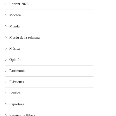
Lorient 2023
Mocedá
Mundu
Muséu de la selmana
Música
Opinión
Patrimoniu
Plástiques
Política
Reportaxe
Reseñes de llibros