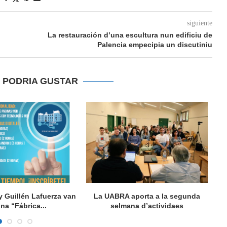
siguiente
La restauración d’una escultura nun edificiu de
Palencia empecipia un discutiniu
E PODRIA GUSTAR
y Guillén Lafuerza van
La UABRA aporta a la segunda
L
una “Fábrica...
selmana d’actividaes