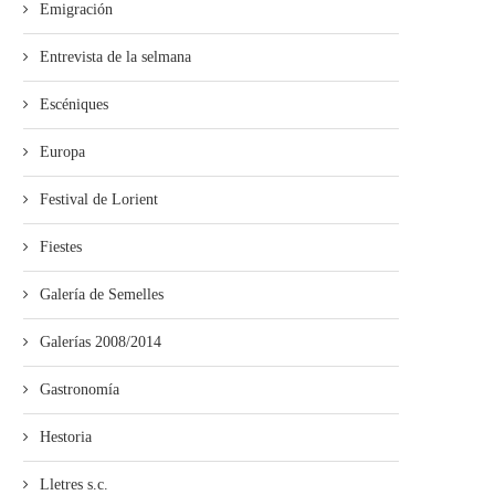
Emigración
Entrevista de la selmana
Escéniques
Europa
Festival de Lorient
Fiestes
Galería de Semelles
Galerías 2008/2014
Gastronomía
’ALLA abre’l plazu pa los cursos
“Misteriu nel Soterrañu” alga
Hestoria
de la...
premiu Alfonso Iglesias de.
Lletres s.c.