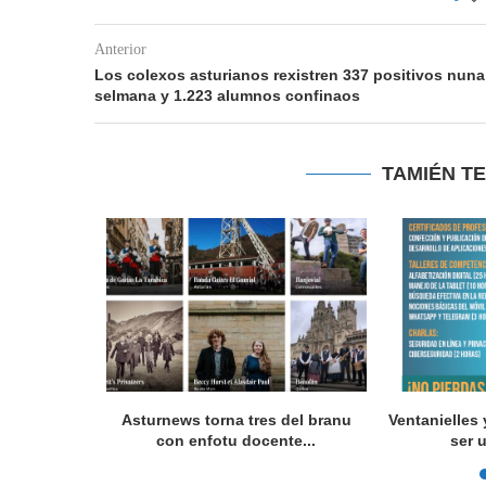
Anterior
Los colexos asturianos rexistren 337 positivos nuna
selmana y 1.223 alumnos confinaos
TAMIÉN T
 programes
Asturnews torna tres del branu
Ventanielles 
con enfotu docente...
ser 