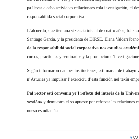
pa llevar a cabo actividaes rellacionaes cola investigación, el 
responsabilidá social corporativa.
L’alcuerdu, que tien una vixencia inicial de cuatro años, foi sus
Santiago García, y la presidenta de DIRSE, Elena Valderrában
de la responsabilidá social corporativa nos estudios académ
cursos, práctiques y seminarios y la promoción d’investigacione
Según informaron dambes instituciones, esti marcu de trabayu va
n’Asturies ya impulsar l’exerciciu d’esta función nel texíu empr
Pal rector esti conveniu ye’l reflexu del interés de la Unive
xestión»
y demuestra el so apueste por reforzar les relaciones 
nuesu estudiantáu
0