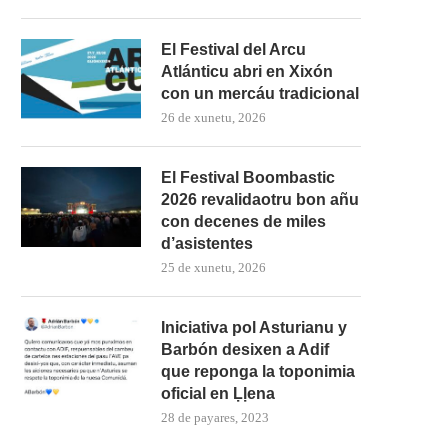
El Festival del Arcu
Atlánticu abri en Xixón
con un mercáu tradicional
26 de xunetu, 2026
El Festival Boombastic
2026 revalidaotru bon añu
con decenes de miles
d’asistentes
25 de xunetu, 2026
Iniciativa pol Asturianu y
Barbón desixen a Adif
que reponga la toponimia
oficial en Ḷḷena
28 de payares, 2023