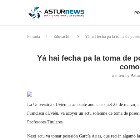
PO
Portada
Educación
Yá hai fecha pa la toma de pose
Yá hai fecha pa la toma de p
como
written by
Astu
La Universidá dUviéu ta acabante anunciar quel 22 de marzu, a 
Franciscu dUviéu, va acoyer un actu solemne de toma de poses
Profesores Titulares.
Nesti actu va tomar posesión García Arias, que recién algamó l