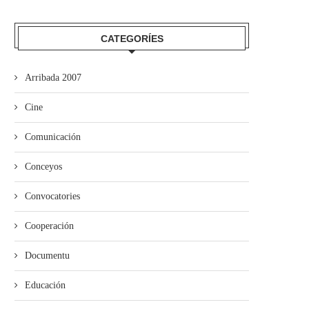
CATEGORÍES
’ALLA abre’l plazu pa los cursos
“Misteriu nel Soterrañu” alga
de la...
premiu Alfonso Iglesias de.
Arribada 2007
Cine
Comunicación
Conceyos
Convocatories
Cooperación
Documentu
Educación