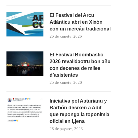
El Festival del Arcu
Atlánticu abri en Xixón
con un mercáu tradicional
26 de xunetu, 2026
El Festival Boombastic
2026 revalidaotru bon añu
con decenes de miles
d’asistentes
25 de xunetu, 2026
Iniciativa pol Asturianu y
Barbón desixen a Adif
que reponga la toponimia
oficial en Ḷḷena
28 de payares, 2023