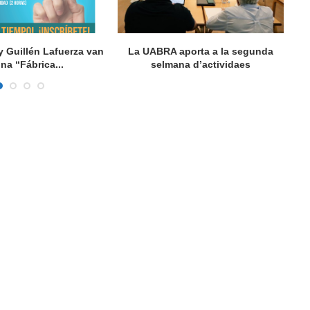
y Guillén Lafuerza van
La UABRA aporta a la segunda
L
una “Fábrica...
selmana d’actividaes