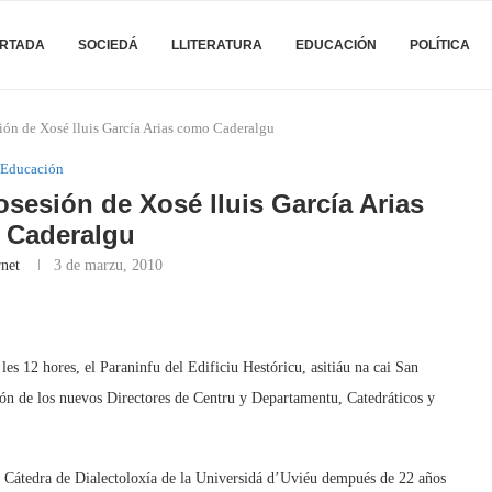
RTADA
SOCIEDÁ
LLITERATURA
EDUCACIÓN
POLÍTICA
sión de Xosé lluis García Arias como Caderalgu
Educación
osesión de Xosé lluis García Arias
 Caderalgu
rnet
3 de marzu, 2010
les 12 hores, el Paraninfu del Edificiu Hestóricu, asitiáu na cai San
ión de los nuevos Directores de Centru y Departamentu, Catedráticos y
a Cátedra de Dialectoloxía de la Universidá d’Uviéu dempués de 22 años