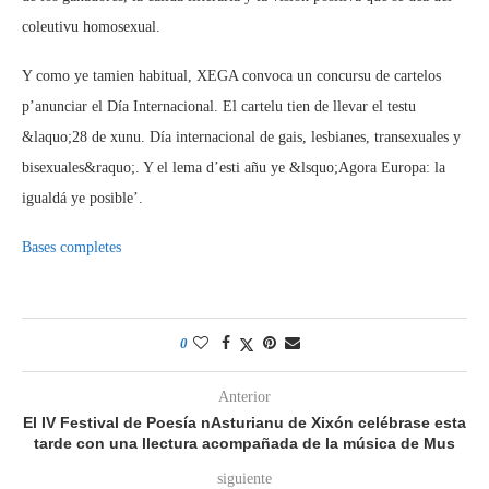
coleutivu homosexual.
Y como ye tamien habitual, XEGA convoca un concursu de cartelos
p’anunciar el Día Internacional. El cartelu tien de llevar el testu
&laquo;28 de xunu. Día internacional de gais, lesbianes, transexuales y
bisexuales&raquo;. Y el lema d’esti añu ye &lsquo;Agora Europa: la
igualdá ye posible’.
Bases completes
0
Anterior
El IV Festival de Poesía nAsturianu de Xixón celébrase esta
tarde con una llectura acompañada de la música de Mus
siguiente