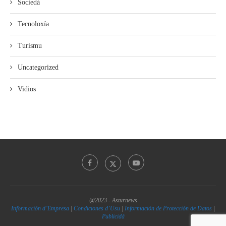
Sociedá
Tecnoloxía
Turismu
Uncategorized
Vidios
@2023 - Asturnews
Información d’Empresa
|
Condiciones d’Usu
|
Información de Protección de Datos
|
Publicidá