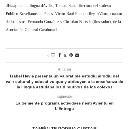
dEstaya de la llingua dAvilés; Tamara Saiz, directora del Colexu
Públicu Xovellanos de Panes; Víctor Raúl Pintado Rey, «Vitu», coautor
de los testos; Fernando González y Christian Bartsch (ilustrador), de la
Asociación Cultural Garabuxada.
0
Anterior
Isabel Hevia presenta un valoratible estudiu alrodiu del
valir cultural y educativu que-y atribuyen a la enseñanza de
la llingua asturiana los direutivos de los colexos
siguiente
La Semiente programa actividaes nesti Avientu en
L’Entregu
TAMIÉN TE PODRIA GUSTAR