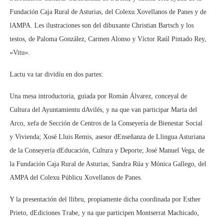
Fundación Caja Rural de Asturias, del Colexu Xovellanos de Panes y de
lAMPA. Les ilustraciones son del dibuxante Christian Bartsch y los
testos, de Paloma González, Carmen Alonso y Víctor Raúl Pintado Rey,
«Vitu».
Lactu va tar dividíu en dos partes:
Una mesa introductoria, guiada por Román Álvarez, conceyal de
Cultura del Ayuntamientu dAvilés, y na que van participar Marta del
Arco, xefa de Sección de Centros de la Conseyería de Bienestar Social
y Vivienda; Xosé Lluis Remis, asesor dEnseñanza de Llingua Asturiana
de la Conseyería dEducación, Cultura y Deporte; José Manuel Vega, de
la Fundación Caja Rural de Asturias; Sandra Rúa y Mónica Gallego, del
AMPA del Colexu Públicu Xovellanos de Panes.
Y la presentación del llibru, propiamente dicha coordinada por Esther
Prieto, dEdiciones Trabe, y na que participen Montserrat Machicado,