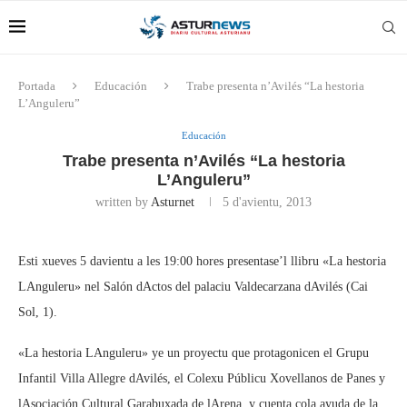
Portada
Educación
Trabe presenta n’Avilés “La hestoria
L’Anguleru”
Educación
Trabe presenta n’Avilés “La hestoria
L’Anguleru”
written by
Asturnet
5 d'avientu, 2013
Esti xueves 5 davientu a les 19:00 hores presentase’l llibru «La hestoria
LAnguleru» nel Salón dActos del palaciu Valdecarzana dAvilés (Cai
Sol, 1).
«La hestoria LAnguleru» ye un proyectu que protagonicen el Grupu
Infantil Villa Allegre dAvilés, el Colexu Públicu Xovellanos de Panes y
lAsociación Cultural Garabuxada de lArena, y cuenta cola ayuda de la