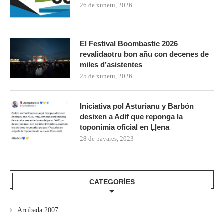
26 de xunetu, 2026
El Festival Boombastic 2026
revalidaotru bon añu con decenes de
miles d’asistentes
25 de xunetu, 2026
Iniciativa pol Asturianu y Barbón
desixen a Adif que reponga la
toponimia oficial en Ḷḷena
28 de payares, 2023
CATEGORÍES
Arribada 2007