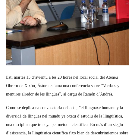
Esti martes 15 d’avientu a les 20 hores nel local social del Atenéu
Obreru de Xixón, Ástura entama una conferencia sobre “Verdaes y
mentires alredor de les llingües”, al cargu de Ramón d’Andrés.
Como se deplica na convocatoria del actu, “el llinguaxe humanu y la
diversidá de llingües nel mundu ye oxetu d’estudiu de la llingüística,
una disciplina que trabaya pel métodu científicu. En más d’un sieglu
d’esistencia, la llingüística científica fixo bien de descubrimientos sobre