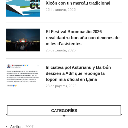
Xixón con un mercáu tradicional
26 de xunetu, 2026
El Festival Boombastic 2026
revalidaotru bon añu con decenes de
miles d’asistentes
25 de xunetu, 2026
Iniciativa pol Asturianu y Barbón
desixen a Adif que reponga la
toponimia oficial en Ḷḷena
28 de payares, 2023
CATEGORÍES
Arribada 2007