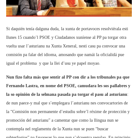
Si daquién tenía dalguna duda, la xunta de portavoces resolviérala esti
llunes 15 cuando’l PSOE y Ciudadanos xuníense al PP pa torgar otra
vuelta usar l’asturianu na Xunta Xeneral, nesti casu pa convocar una
comisión pa falar del idioma, amosando que namái la oficialidá pue
igual el problema y que la llei d’usu ye papel moyao.
Nun fizo falta más que sentir al PP con dir a los tribunales pa que
Fernando Lastra, en nome del PSOE, camudara les sos pallabres y
la so opinión de la selmana pasada pa torgar el pasu al asturianu
:
de nun paece-y mal que s’emplegara l’asturianu nes convocartories de
la “Comisión non permanente d’estudiu sobre’l réxime de protección y
promoción del asturianu” a camentar que como la llingua nun se
contempla nel reglamentu de la Xunta nun se puen “buscar
subterfugios” pa favorecer lo que nun s’alcuentra regulao. En principiu,