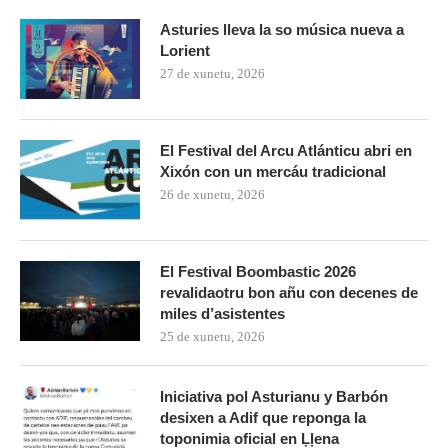
Asturies lleva la so música nueva a
Lorient
27 de xunetu, 2026
El Festival del Arcu Atlánticu abri en
Xixón con un mercáu tradicional
26 de xunetu, 2026
El Festival Boombastic 2026
revalidaotru bon añu con decenes de
miles d’asistentes
25 de xunetu, 2026
Iniciativa pol Asturianu y Barbón
desixen a Adif que reponga la
toponimia oficial en Ḷḷena