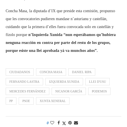
Concha Masa, la diputada d’IX que preside esta comisión, propunxo
que les convocatories pudieren mandase n’asturianu y castellán,
cuidando que la primera d’elles fuera convocada solo en castellán y
fízolo porque
n’Izquierda Xunida “nun esperábamos qu’hubiera
nenguna reacción en contra per parte del restu de los grupos,
porque esiste una llei aprobada yá va munchos años”.
CIUDADANOS
CONCHA MASA
DANIEL RIPA
FERNANDO LASTRA
IZQUIERDA XUNIDA
LLEI D'USU
MERCEDES FERNÁNDEZ
NICANOR GARCÍA
PODEMOS
PP
PSOE
XUNTA XENERAL
0