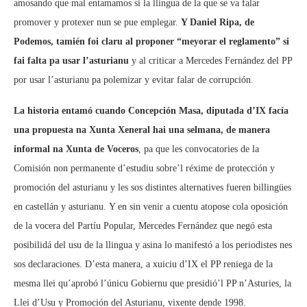
amosando que mal entamamos si la llingua de la que se va falar
promover y protexer nun se pue emplegar.
Y Daniel Ripa, de
Podemos, tamién foi claru al proponer “meyorar el reglamento” si
fai falta pa usar l’asturianu
y al criticar a Mercedes Fernández del PP
por usar l’asturianu pa polemizar y evitar falar de corrupción.
La historia entamó cuando Concepción Masa, diputada d’IX facía
una propuesta na Xunta Xeneral hai una selmana, de manera
informal na Xunta de Voceros
, pa que les convocatories de la
Comisión non permanente d’estudiu sobre’l réxime de protección y
promoción del asturianu y les sos distintes alternatives fueren billingües
en castellán y asturianu. Y en sin venir a cuentu atopose cola oposición
de la vocera del Partíu Popular, Mercedes Fernández que negó esta
posibilidá del usu de la llingua y asina lo manifestó a los periodistes nes
sos declaraciones. D’esta manera, a xuiciu d’IX el PP reniega de la
mesma llei qu’aprobó l’únicu Gobiernu que presidió’l PP n’Asturies, la
Llei d’Usu y Promoción del Asturianu, vixente dende 1998.