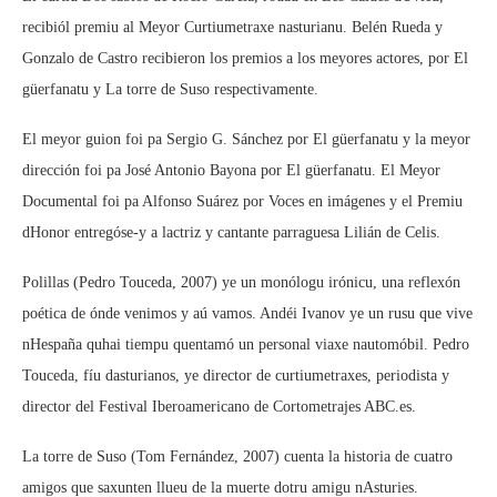
recibiól premiu al Meyor Curtiumetraxe nasturianu. Belén Rueda y
Gonzalo de Castro recibieron los premios a los meyores actores, por El
güerfanatu y La torre de Suso respectivamente.
El meyor guion foi pa Sergio G. Sánchez por El güerfanatu y la meyor
dirección foi pa José Antonio Bayona por El güerfanatu. El Meyor
Documental foi pa Alfonso Suárez por Voces en imágenes y el Premiu
dHonor entregóse-y a lactriz y cantante parraguesa Lilián de Celis.
Polillas (Pedro Touceda, 2007) ye un monólogu irónicu, una reflexón
poética de ónde venimos y aú vamos. Andéi Ivanov ye un rusu que vive
nHespaña quhai tiempu quentamó un personal viaxe nautomóbil. Pedro
Touceda, fíu dasturianos, ye director de curtiumetraxes, periodista y
director del Festival Iberoamericano de Cortometrajes ABC.es.
La torre de Suso (Tom Fernández, 2007) cuenta la historia de cuatro
amigos que saxunten llueu de la muerte dotru amigu nAsturies.