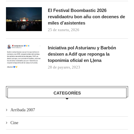
El Festival Boombastic 2026
revalidaotru bon añu con decenes de
miles d’asistentes
25 de xunetu, 2026
Iniciativa pol Asturianu y Barbón
desixen a Adif que reponga la
toponimia oficial en Ḷḷena
28 de payares, 2023
CATEGORÍES
Arribada 2007
Cine