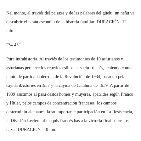
Nel monte, al traviés del paisaxe y de les palabres del güelu, un neñu va
descubrir el pasáu escondíu de la historia familiar. DURACIÓN: 12
min.
“34-45”
Pura intrahistoria. Al traviés de los testimonios de 10 asturianos y
asturianas percurre los repetíos esilios en suelu francés, teniendo como
puntu de partida la derrota de la Revolución de 1934, pasando pela
cayida dAsturies en1937 y la cayida de Cataluña de 1939. A partir de
1939 asistimos al pasu destos homes y muyeres, apátrides según Franco
y Hitler, pelos campos de concentración franceses, los campos
desterminiu alemanes, la so importante participación en La Resistencia,
la División Leclerc ol maquis francés hasta la victoria final sobre los
nazis. DURACIÓN:110 min.