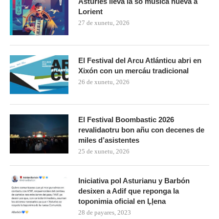
Asturies lleva la so música nueva a
Lorient
27 de xunetu, 2026
El Festival del Arcu Atlánticu abri en
Xixón con un mercáu tradicional
26 de xunetu, 2026
El Festival Boombastic 2026
revalidaotru bon añu con decenes de
miles d’asistentes
25 de xunetu, 2026
Iniciativa pol Asturianu y Barbón
desixen a Adif que reponga la
toponimia oficial en Ḷḷena
28 de payares, 2023