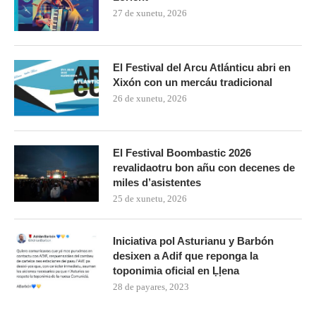
27 de xunetu, 2026
El Festival del Arcu Atlánticu abri en
Xixón con un mercáu tradicional
26 de xunetu, 2026
El Festival Boombastic 2026
revalidaotru bon añu con decenes de
miles d’asistentes
25 de xunetu, 2026
Iniciativa pol Asturianu y Barbón
desixen a Adif que reponga la
toponimia oficial en Ḷḷena
28 de payares, 2023