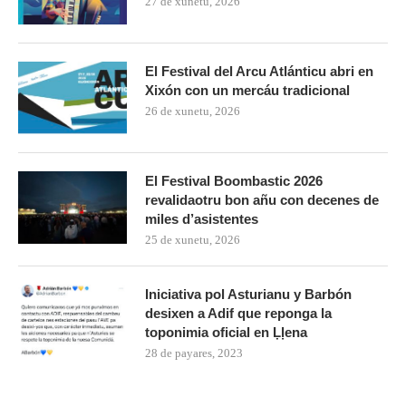
27 de xunetu, 2026
El Festival del Arcu Atlánticu abri en
Xixón con un mercáu tradicional
26 de xunetu, 2026
El Festival Boombastic 2026
revalidaotru bon añu con decenes de
miles d’asistentes
25 de xunetu, 2026
Iniciativa pol Asturianu y Barbón
desixen a Adif que reponga la
toponimia oficial en Ḷḷena
28 de payares, 2023