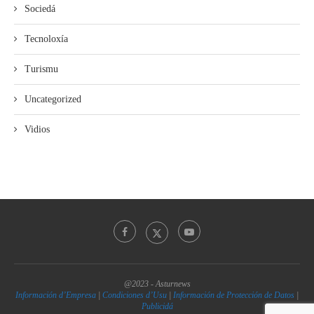
Sociedá
Tecnoloxía
Turismu
Uncategorized
Vidios
@2023 - Asturnews
Información d’Empresa
|
Condiciones d’Usu
|
Información de Protección de Datos
|
Publicidá