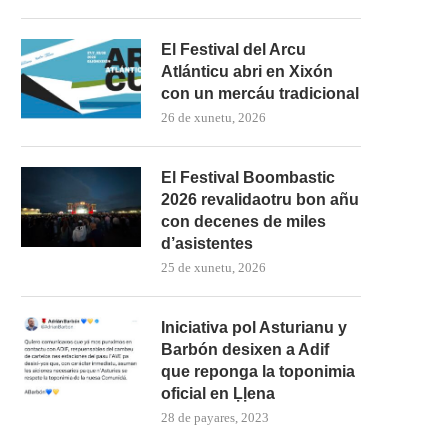
El Festival del Arcu
Atlánticu abri en Xixón
con un mercáu tradicional
26 de xunetu, 2026
El Festival Boombastic
2026 revalidaotru bon añu
con decenes de miles
d’asistentes
25 de xunetu, 2026
Iniciativa pol Asturianu y
Barbón desixen a Adif
que reponga la toponimia
oficial en Ḷḷena
28 de payares, 2023
La Guerra Civil protagoniza
esposición n’El Coto