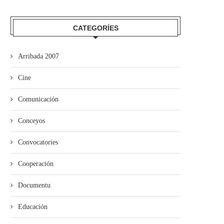
CATEGORÍES
Arribada 2007
ieres pon en marcha’l programa
Cine
de visites al...
Comunicación
Conceyos
Convocatories
Cooperación
Documentu
Educación