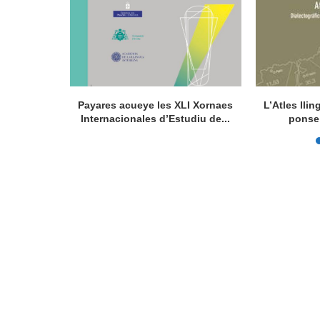
la de la
Payares acueye les XLI Xornaes
L’Atles lli
de...
Internacionales d’Estudiu de...
ponse 