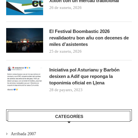
Xixón con un mercáu tradicional
26 de xunetu, 2026
El Festival Boombastic 2026
revalidaotru bon añu con decenes de
miles d’asistentes
25 de xunetu, 2026
Iniciativa pol Asturianu y Barbón
desixen a Adif que reponga la
toponimia oficial en Ḷḷena
28 de payares, 2023
CATEGORÍES
Arribada 2007