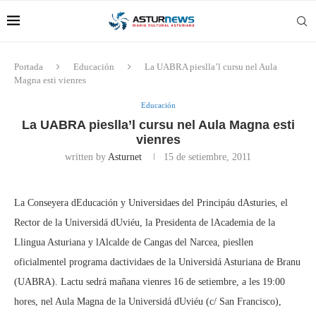
Portada
Educación
La UABRA pieslla’l cursu nel Aula
Magna esti vienres
Educación
La UABRA pieslla’l cursu nel Aula Magna esti
vienres
written by
Asturnet
15 de setiembre, 2011
La Conseyera dEducación y Universidaes del Principáu dAsturies, el
Rector de la Universidá dUviéu, la Presidenta de lAcademia de la
Llingua Asturiana y lAlcalde de Cangas del Narcea, piesllen
oficialmentel programa dactividaes de la Universidá Asturiana de Branu
(UABRA). Lactu sedrá mañana vienres 16 de setiembre, a les 19:00
hores, nel Aula Magna de la Universidá dUviéu (c/ San Francisco),