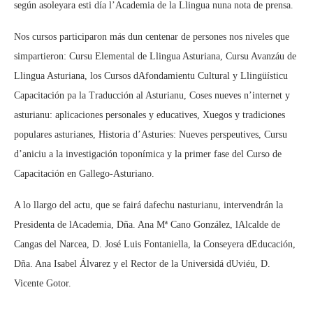
según asoleyara esti día l’Academia de la Llingua nuna nota de prensa.
Nos cursos participaron más dun centenar de persones nos niveles que
simpartieron: Cursu Elemental de Llingua Asturiana, Cursu Avanzáu de
Llingua Asturiana, los Cursos dAfondamientu Cultural y Llingüísticu
Capacitación pa la Traducción al Asturianu, Coses nueves n’internet y
asturianu: aplicaciones personales y educatives, Xuegos y tradiciones
populares asturianes, Historia d’Asturies: Nueves perspeutives, Cursu
d’aniciu a la investigación toponímica y la primer fase del Curso de
Capacitación en Gallego-Asturiano.
A lo llargo del actu, que se fairá dafechu nasturianu, intervendrán la
Presidenta de lAcademia, Dña. Ana Mª Cano González, lAlcalde de
Cangas del Narcea, D. José Luis Fontaniella, la Conseyera dEducación,
Dña. Ana Isabel Álvarez y el Rector de la Universidá dUviéu, D.
Vicente Gotor.