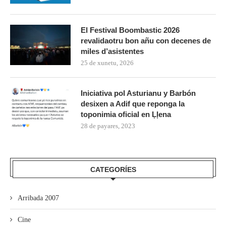
El Festival Boombastic 2026
revalidaotru bon añu con decenes de
miles d’asistentes
25 de xunetu, 2026
Iniciativa pol Asturianu y Barbón
desixen a Adif que reponga la
toponimia oficial en Ḷḷena
28 de payares, 2023
CATEGORÍES
Arribada 2007
Cine