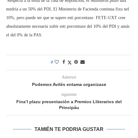
 Respectu a la tema de la Tasa de Reposición, el Ministeriu pidió una
medría a un 50% del PDI, El Ministeriu de Facienda continua fixu nel
10%, pero puede ser que se supere esti porcentaxe. FETE-UXT cree
absolutamente necesariu xubir esti porcentaxe del 10% del PDI y amás
el del 0% de la PAS.
0
Anterior
Podemos Avilés entama organizase
siguiente
Fina’l plazu presentación a Premios Lliterarios del
Principáu
TAMIÉN TE PODRIA GUSTAR