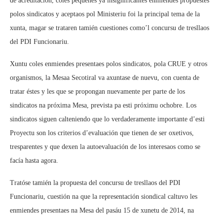
de acreditación, coles pequeñes ya insignificantes enmiendes propuestes
polos sindicatos y aceptaos pol Ministeriu foi la principal tema de la
xunta, magar se trataren tamién cuestiones como’l concursu de tresllaos
del PDI Funcionariu.
Xuntu coles enmiendes presentaes polos sindicatos, pola CRUE y otros
organismos, la Mesaa Secotiral va axuntase de nuevu, con cuenta de
tratar éstes y les que se propongan nuevamente per parte de los
sindicatos na próxima Mesa, prevista pa esti próximu ochobre. Los
sindicatos siguen calteniendo que lo verdaderamente importante d’esti
Proyectu son los criterios d’evaluación que tienen de ser oxetivos,
tresparentes y que dexen la autoevaluación de los interesaos como se
facía hasta agora.
Tratóse tamién la propuesta del concursu de tresllaos del PDI
Funcionariu, cuestión na que la representación siondical caltuvo les
enmiendes presentaes na Mesa del pasáu 15 de xunetu de 2014, na