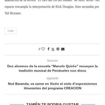
adautación de la novela “El faro del fin del mundo” de Julio Verne. Nel
repartu rescampla la interpretación de Kirk Douglas, bien secundáu por
Yul Brynner.
CINE
0
Anterior
Dos alumnos de la escuela “Manolo Quirós” recueyen la
tradición musical de Pendueles nun discu
siguiente
Noé Baranda, va zarrar en Xixón el ciclu d’esposiciones
itinerantes del programa CREACION
TAMIÉN TE PODRIA GUSTAR