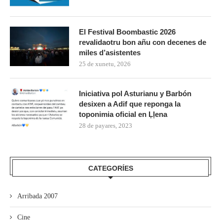
El Festival Boombastic 2026
revalidaotru bon añu con decenes de
miles d’asistentes
25 de xunetu, 2026
Iniciativa pol Asturianu y Barbón
desixen a Adif que reponga la
toponimia oficial en Ḷḷena
28 de payares, 2023
CATEGORÍES
Arribada 2007
Cine