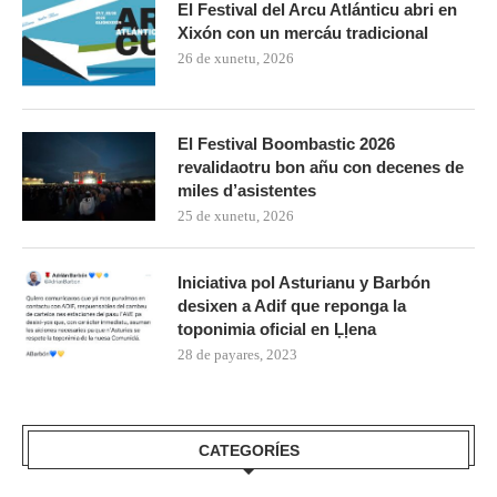
El Festival del Arcu Atlánticu abri en
Xixón con un mercáu tradicional
26 de xunetu, 2026
El Festival Boombastic 2026
revalidaotru bon añu con decenes de
miles d’asistentes
25 de xunetu, 2026
Iniciativa pol Asturianu y Barbón
desixen a Adif que reponga la
toponimia oficial en Ḷḷena
28 de payares, 2023
CATEGORÍES