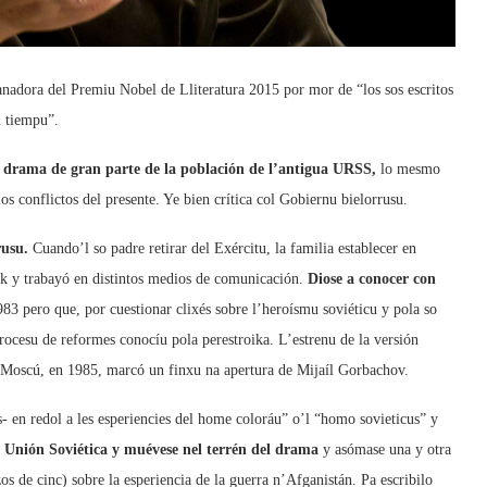
ganadora del Premiu Nobel de Lliteratura 2015 por mor de “los sos escritos
u tiempu”.
 el drama de gran parte de la población de l’antigua URSS,
lo mesmo
os conflictos del presente. Ye bien crítica col Gobiernu bielorrusu.
rusu.
Cuando’l so padre retirar del Exércitu, la familia establecer en
nsk y trabayó en distintos medios de comunicación.
Diose a conocer con
3 pero que, por cuestionar clixés sobre l’heroísmu soviéticu y pola so
procesu de reformes conocíu pola perestroika. L’estrenu de la versión
de Moscú, en 1985, marcó un finxu na apertura de Mijaíl Gorbachov.
s- en redol a les esperiencies del home coloráu” o’l “homo sovieticus” y
la Unión Soviética y muévese nel terrén del drama
y asómase una y otra
 de cinc) sobre la esperiencia de la guerra n’Afganistán. Pa escribilo