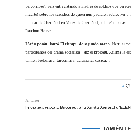
percorrióse’l país entrevistando a madres de soldaos que perec
muerte) sobre los suicidios de quien nun pudieren sobrevivir a la
nuclear de Chernóbil en Voces de Chernóbil, publicáu en castel
Random House.
L’añu pasáu llanzó El tiempu de segunda mano.
Nesti nuevu
participantes del drama socialista”, diz el prólogu. Afirma la e
tamién bielorrusu, turcomanu, ucranianu, cazacu…
0
Anterior
Iniciativa viaxa a Bucarest a la Xunta Xeneral d’ELEN
TAMIÉN T