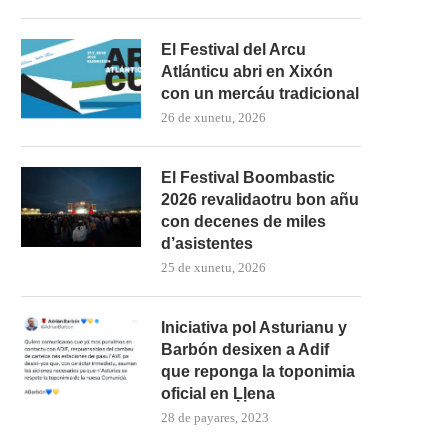
El Festival del Arcu
Atlánticu abri en Xixón
con un mercáu tradicional
26 de xunetu, 2026
El Festival Boombastic
2026 revalidaotru bon añu
con decenes de miles
d’asistentes
25 de xunetu, 2026
Iniciativa pol Asturianu y
Barbón desixen a Adif
que reponga la toponimia
oficial en Ḷḷena
28 de payares, 2023