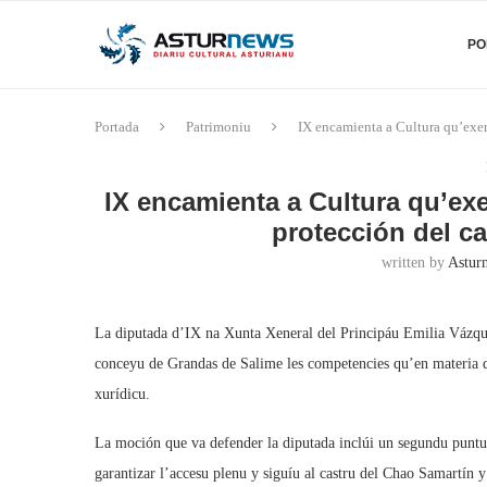
PO
Portada
Patrimoniu
IX encamienta a Cultura qu’exer
IX encamienta a Cultura qu’ex
protección del c
written by
Asturn
La diputada d’IX na Xunta Xeneral del Principáu Emilia Vázque
conceyu de Grandas de Salime les competencies qu’en materia d
xurídicu.
La moción que va defender la diputada inclúi un segundu puntu 
garantizar l’accesu plenu y siguíu al castru del Chao Samartín y