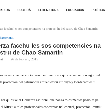
RTADA
SOCIEDÁ
LLITERATURA
EDUCACIÓN
POLÍTICA
za facehu les sos competencies na protección del castru de Chao Samartín
Patrimoniu
erza facehu les sos competencies na
astru de Chao Samartín
et
26 de febreru, 2015
z va encamentar al Gobiernu autonómicu a qu’exerza con tou rigor nel
e protección del patrimoniu arqueolóxicu atribúye-y l’ordenamientu
nel qu’esixe al Gobiernu asturianu que ponga tolos medios posibles pa
 al Muséu a tolos profesionales concerníos nel control, protección, estudiu