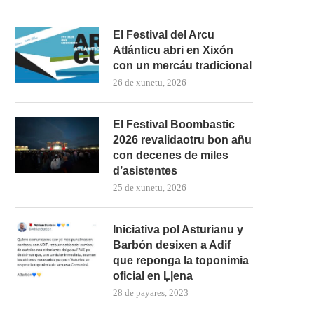
El Festival del Arcu
Atlánticu abri en Xixón
con un mercáu tradicional
26 de xunetu, 2026
El Festival Boombastic
2026 revalidaotru bon añu
con decenes de miles
d’asistentes
25 de xunetu, 2026
La Guerra Civil protagoniza
Iniciativa pol Asturianu y
esposición n’El Coto
Barbón desixen a Adif
que reponga la toponimia
oficial en Ḷḷena
28 de payares, 2023