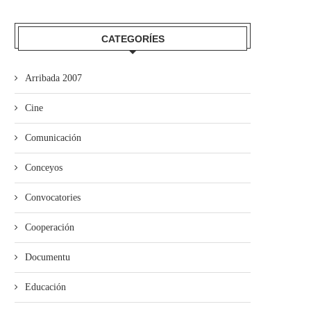
ieres pon en marcha’l programa
CATEGORÍES
de visites al...
Arribada 2007
Cine
Comunicación
Conceyos
Convocatories
Cooperación
Documentu
Educación