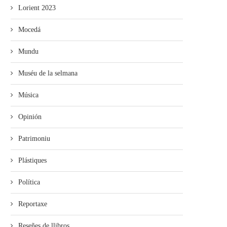
Lorient 2023
Mocedá
Mundu
Muséu de la selmana
Música
Opinión
Patrimoniu
Plástiques
Política
Reportaxe
Reseñes de llibros