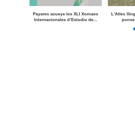
la de la
Payares acueye les XLI Xornaes
L’Atles lli
de...
Internacionales d’Estudiu de...
ponse 