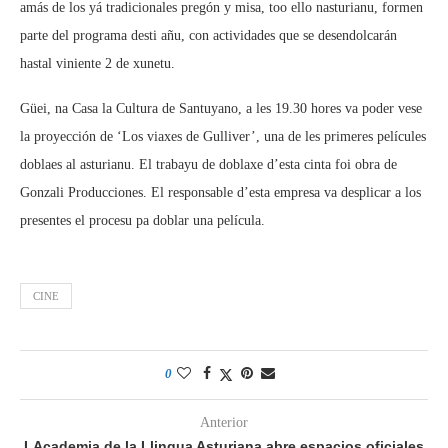
amás de los yá tradicionales pregón y misa, too ello nasturianu, formen
parte del programa desti añu, con actividades que se desendolcarán
hastal viniente 2 de xunetu.
Güei, na Casa la Cultura de Santuyano, a les 19.30 hores va poder vese
la proyección de ‘Los viaxes de Gulliver’, una de les primeres películes
doblaes al asturianu. El trabayu de doblaxe d’esta cinta foi obra de
Gonzali Producciones. El responsable d’esta empresa va desplicar a los
presentes el procesu pa doblar una película.
CINE
0
Anterior
LAcademia de la Llingua Asturiana abre espacios oficiales