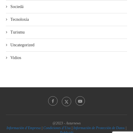
Sociedá
Tecnoloxía
Turismu
Uncategorized
Vidios
@2023 - Asturnews
Información d’Empresa
|
Condiciones d’Usu
|
Información de Protección de Datos
|
Publicidá