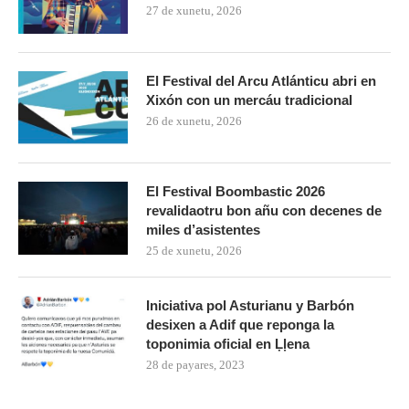
27 de xunetu, 2026
El Festival del Arcu Atlánticu abri en
Xixón con un mercáu tradicional
26 de xunetu, 2026
El Festival Boombastic 2026
revalidaotru bon añu con decenes de
miles d’asistentes
25 de xunetu, 2026
Iniciativa pol Asturianu y Barbón
desixen a Adif que reponga la
toponimia oficial en Ḷḷena
28 de payares, 2023