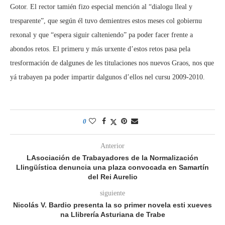
Gotor. El rector tamién fizo especial mención al “dialogu lleal y
tresparente”, que según él tuvo demientres estos meses col gobiernu
rexonal y que “espera siguir calteniendo” pa poder facer frente a
abondos retos. El primeru y más urxente d’estos retos pasa pela
tresformación de dalgunes de les titulaciones nos nuevos Graos, nos que
yá trabayen pa poder impartir dalgunos d’ellos nel cursu 2009-2010.
0
Anterior
LAsociación de Trabayadores de la Normalización
Llingüística denuncia una plaza convocada en Samartín
del Rei Aurelio
siguiente
Nicolás V. Bardio presenta la so primer novela esti xueves
na Llibrería Asturiana de Trabe