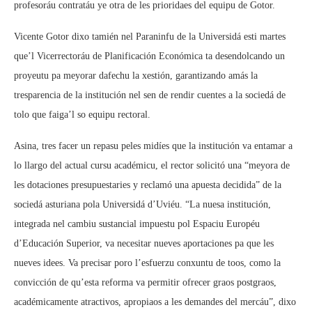
profesoráu contratáu ye otra de les prioridaes del equipu de Gotor.
Vicente Gotor dixo tamién nel Paraninfu de la Universidá esti martes
que’l Vicerrectoráu de Planificación Económica ta desendolcando un
proyeutu pa meyorar dafechu la xestión, garantizando amás la
tresparencia de la institución nel sen de rendir cuentes a la sociedá de
tolo que faiga’l so equipu rectoral.
Asina, tres facer un repasu peles midíes que la institución va entamar a
lo llargo del actual cursu académicu, el rector solicitó una “meyora de
les dotaciones presupuestaries y reclamó una apuesta decidida” de la
sociedá asturiana pola Universidá d’Uviéu. “La nuesa institución,
integrada nel cambiu sustancial impuestu pol Espaciu Européu
d’Educación Superior, va necesitar nueves aportaciones pa que les
nueves idees. Va precisar poro l’esfuerzu conxuntu de toos, como la
convicción de qu’esta reforma va permitir ofrecer graos postgraos,
académicamente atractivos, apropiaos a les demandes del mercáu”, dixo