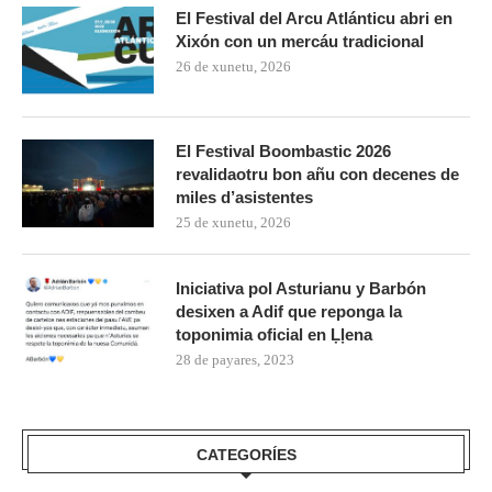
El Festival del Arcu Atlánticu abri en
Xixón con un mercáu tradicional
26 de xunetu, 2026
El Festival Boombastic 2026
revalidaotru bon añu con decenes de
miles d’asistentes
25 de xunetu, 2026
Iniciativa pol Asturianu y Barbón
desixen a Adif que reponga la
toponimia oficial en Ḷḷena
28 de payares, 2023
CATEGORÍES