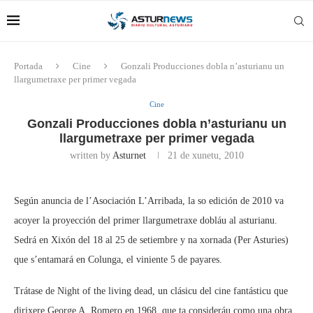
Portada
Cine
Gonzali Producciones dobla n’asturianu un
llargumetraxe per primer vegada
Cine
Gonzali Producciones dobla n’asturianu un
llargumetraxe per primer vegada
written by
Asturnet
21 de xunetu, 2010
Según anuncia de l’Asociación L’Arribada, la so edición de 2010 va
acoyer la proyección del primer llargumetraxe dobláu al asturianu.
Sedrá en Xixón del 18 al 25 de setiembre y na xornada (Per Asturies)
que s’entamará en Colunga, el viniente 5 de payares.
Trátase de Night of the living dead, un clásicu del cine fantásticu que
dirixere George A. Romero en 1968, que ta consideráu como una obra