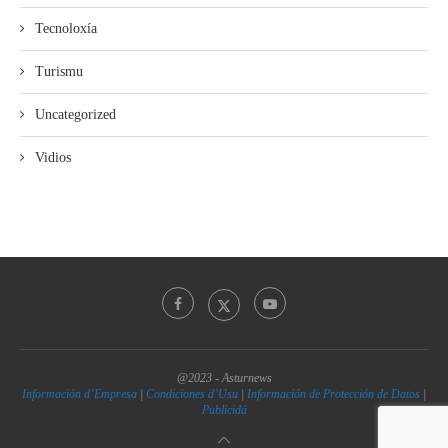
Tecnoloxía
Turismu
Uncategorized
Vidios
@2023 - Asturnews
Información d’Empresa
|
Condiciones d’Usu
|
Información de Protección de Datos
|
Publicidá