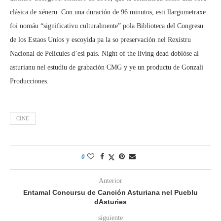
clásica de xéneru. Con una duración de 96 minutos, esti llargumetraxe
foi nomáu “significativu culturalmente” pola Biblioteca del Congresu
de los Estaos Uníos y escoyida pa la so preservación nel Rexistru
Nacional de Películes d’esi país. Night of the living dead doblóse al
asturianu nel estudiu de grabación CMG y ye un productu de Gonzali
Producciones.
CINE
0
Anterior
Entamal Concursu de Canción Asturiana nel Pueblu
dAsturies
siguiente